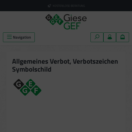
alt springen
KOSTENLOSE BERATUNG
Navigation
Allgemeines Verbot, Verbotszeichen
Symbolschild
Bildergalerie überspringen