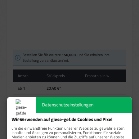
Bestellen Sie für weitere
150,00 €
und Sie erhalten Ihre
Bestellung versandkostenfrei.
Anzahl
Stückpreis
Ersparnis in %
ab
1
20,40 €*
ab
10
19,16 €*
6,08 %
Datenschutzeinstellungen
ab
25
18,40 €*
9,8 %
Wir verwenden auf giese-gef.de Cookies und Pixel
ab
50
15,18 €*
25,59 %
um die einwandfreie Funktion unserer Website zu gewährleisten,
Inhalte und Anzeigen zu personalisieren, Funktionen für soziale
Medien anbieten zu können und die Zugriffe auf unserer Website
Preise exkl. MwSt. zzgl. Versandkosten