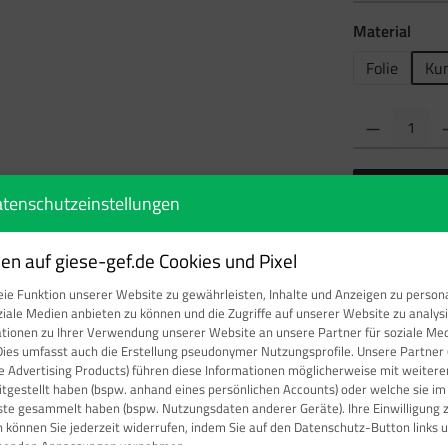
ausw
Material
Folie
Kun
Produkt Anzahl: Gi
tenschutzeinstellungen
Produktnumm
n auf giese-gef.de Cookies und Pixel
ie Funktion unserer Website zu gewährleisten, Inhalte und Anzeigen zu persona
ziale Medien anbieten zu können und die Zugriffe auf unserer Website zu analy
ationen zu Ihrer Verwendung unserer Website an unsere Partner für soziale M
Dies umfasst auch die Erstellung pseudonymer Nutzungsprofile. Unsere Partner 
e Advertising Products) führen diese Informationen möglicherweise mit weite
etelefon, Brandschutzzeichen, ISO 7
eitgestellt haben (bspw. anhand eines persönlichen Accounts) oder welche sie i
ste gesammelt haben (bspw. Nutzungsdaten anderer Geräte). Ihre Einwilligung 
n können Sie jederzeit widerrufen, indem Sie auf den Datenschutz-Button links u
chenden Anpassungen vornehmen.