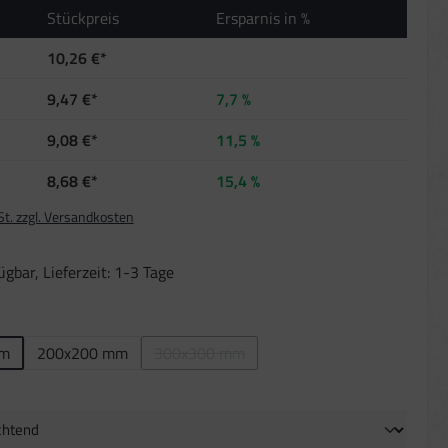
Stückpreis
Ersparnis in %
10,26 €*
9,47 €*
7,7 %
9,08 €*
11,5 %
8,68 €*
15,4 %
St. zzgl. Versandkosten
gbar, Lieferzeit: 1-3 Tage
len
mm
200x200 mm
300x300 mm
(Diese Option ist zurzeit nicht verfügbar.)
auswählen