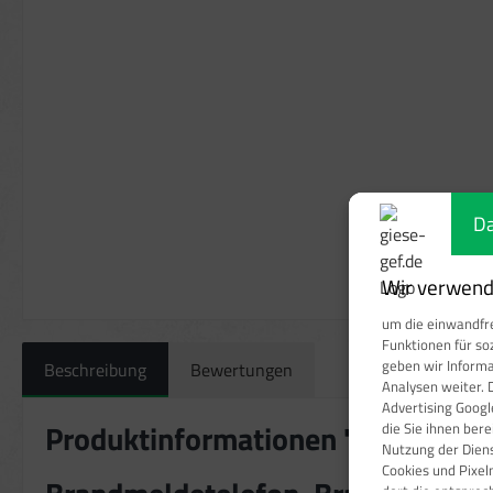
Da
Wir verwende
um die einwandfre
Funktionen für so
geben wir Inform
Beschreibung
Bewertungen
Analysen weiter. 
Advertising Googl
Produktinformationen "Brandmeld
die Sie ihnen ber
Nutzung der Dien
Cookies und Pixel
dort die entspre