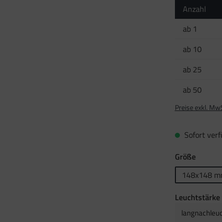
Anzahl
ab
1
ab
10
ab
25
ab
50
Preise exkl. Mw
Sofort verfü
auswäh
Größe
148x148 
Leuchtstärke