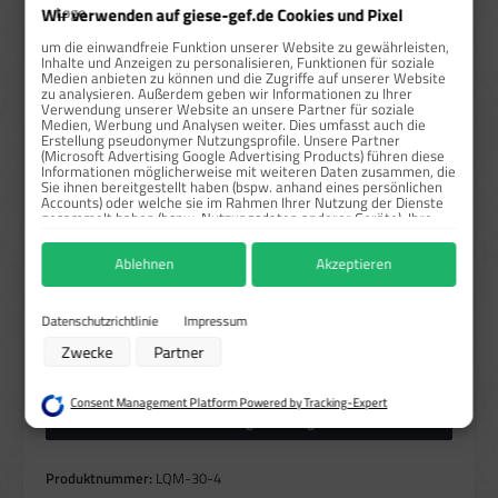
ab
500
1,20 €*
56,36 %
Wir verwenden auf giese-gef.de Cookies und Pixel
ab
1000
0,90 €*
67,27 %
um die einwandfreie Funktion unserer Website zu gewährleisten,
Inhalte und Anzeigen zu personalisieren, Funktionen für soziale
Medien anbieten zu können und die Zugriffe auf unserer Website
Preise exkl. MwSt. zzgl. Versandkosten
zu analysieren. Außerdem geben wir Informationen zu Ihrer
Verwendung unserer Website an unsere Partner für soziale
Medien, Werbung und Analysen weiter. Dies umfasst auch die
Sofort verfügbar, Lieferzeit: 1-3 Tage
Erstellung pseudonymer Nutzungsprofile. Unsere Partner
(Microsoft Advertising Google Advertising Products) führen diese
auswählen
Größe
Informationen möglicherweise mit weiteren Daten zusammen, die
Sie ihnen bereitgestellt haben (bspw. anhand eines persönlichen
Accounts) oder welche sie im Rahmen Ihrer Nutzung der Dienste
5x5 cm
10x10 cm
25x25 cm
30x30 cm
(Diese Option ist zurzeit nicht verfügbar.)
gesammelt haben (bspw. Nutzungsdaten anderer Geräte). Ihre
Einwilligung zur Nutzung von Cookies und Pixeln können Sie
auswählen
Material
jederzeit widerrufen, indem Sie auf den Datenschutz-Button links
Ablehnen
Akzeptieren
unten klicken und dort die entsprechenden Anpassungen
Haftfolie gem. BS-5609/Rollen
Haftpapier/Rollen
vornehmen.
(Diese Option ist zurzeit nicht verfügbar.)
(Diese Option ist zurzeit nicht v
PVC-Haftfolie/Einzeln
Zwecke der Datenverarbeitung durch unsere Partner:
Datenschutzrichtlinie
Impressum
Speichern von oder Zugriff auf Informationen auf einem Endgerät
Produkt Anzahl: Gib den gewünschten Wert ein oder benutze die Schaltflächen um die Anzahl zu erhö
Zwecke
Partner
Verwendung reduzierter Daten zur Auswahl von Werbeanzeigen
Stück
In den Warenkorb
Erstellung von Profilen für personalisierte Werbung
Verwendung von Profilen zur Auswahl personalisierter Werbung
Consent Management Platform Powered by Tracking-Expert
Erstellung von Profilen zur Personalisierung von Inhalten
Höhere Mengen anfragen
Verwendung von Profilen zur Auswahl personalisierter Inhalte
Messung der Werbeleistung
Messung der Performance von Inhalten
Produktnummer:
LQM-30-4
Analyse von Zielgruppen durch Statistiken oder Kombinationen von Daten