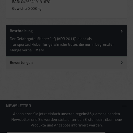
aus verschiedenen Quellen
EAN:
04262419191670
Entwicklung und Verbesserung der Angebote
Gewicht:
0,003 kg
Verwendung reduzierter Daten zur Auswahl von Inhalten
Besondere Features:
Verwendung genauer Standortdaten
Beschreibung
Endgeräteeigenschaften zur Identifikation aktiv abfragen
Der Gefahrgutaufkleber "LQ (ADR 2011)" dient als
Transportaufkleber für gefährliche Güter, die nur in begrenzter
Menge verpa…
Mehr
Bewertungen
NEWSLETTER
Abonnieren Sie jetzt einfach unseren regelmäßig erscheinenden
Newsletter und Sie werden stets unter den Ersten sein, über neue
Produkte und Angebote informiert werden.