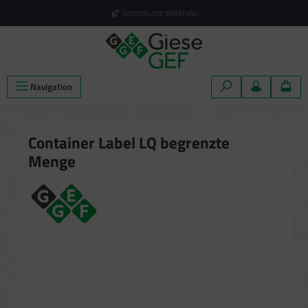
alt springen
KOSTENLOSE BERATUNG
Navigation
Container Label LQ begrenzte
Menge
Bildergalerie überspringen