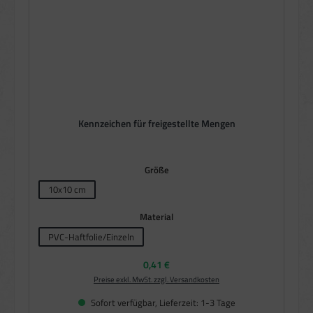
Kennzeichen für freigestellte Mengen
auswählen
Größe
10x10 cm
auswählen
Material
PVC-Haftfolie/Einzeln
Regulärer Preis:
0,41 €
Preise exkl. MwSt. zzgl. Versandkosten
Sofort verfügbar, Lieferzeit: 1-3 Tage