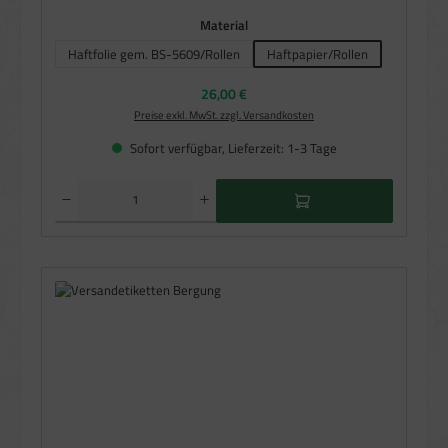
auswählen
Material
Haftfolie gem. BS-5609/Rollen
Haftpapier/Rollen
Regulärer Preis:
26,00 €
Preise exkl. MwSt. zzgl. Versandkosten
Sofort verfügbar, Lieferzeit: 1-3 Tage
Produkt Anzahl: Gib den gewünschten Wert ein oder benutze die Schaltflächen um die Anzahl zu e