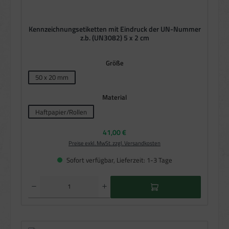
Kennzeichnungsetiketten mit Eindruck der UN-Nummer
z.b. (UN3082) 5 x 2 cm
auswählen
Größe
50 x 20 mm
auswählen
Material
Haftpapier/Rollen
Regulärer Preis:
41,00 €
Preise exkl. MwSt. zzgl. Versandkosten
Sofort verfügbar, Lieferzeit: 1-3 Tage
Produkt Anzahl: Gib den gewünschten Wert ein oder benutze die Schaltflächen um die Anzahl zu e