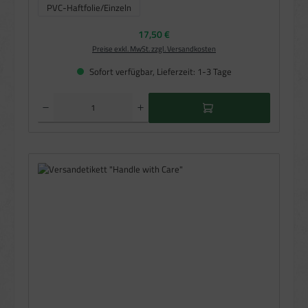
PVC-Haftfolie/Einzeln
(Diese Option ist zurzeit nicht verfügbar.)
Regulärer Preis:
17,50 €
Preise exkl. MwSt. zzgl. Versandkosten
Sofort verfügbar, Lieferzeit: 1-3 Tage
Produkt Anzahl: Gib den gewünschten Wert ein oder benutze die Schaltflächen um die Anzahl zu e