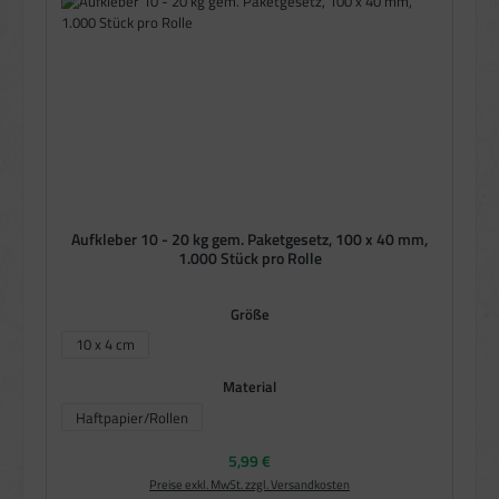
Aufkleber 10 - 20 kg gem. Paketgesetz, 100 x 40 mm,
1.000 Stück pro Rolle
auswählen
Größe
10 x 4 cm
auswählen
Material
Haftpapier/Rollen
Regulärer Preis:
5,99 €
Preise exkl. MwSt. zzgl. Versandkosten