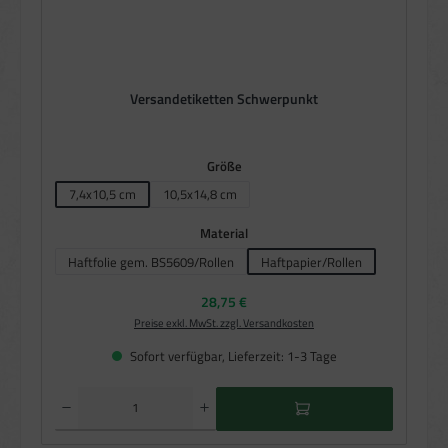
Versandetiketten Schwerpunkt
auswählen
Größe
7,4x10,5 cm
10,5x14,8 cm
auswählen
Material
Haftfolie gem. BS5609/Rollen
Haftpapier/Rollen
Regulärer Preis:
28,75 €
Preise exkl. MwSt. zzgl. Versandkosten
Sofort verfügbar, Lieferzeit: 1-3 Tage
Produkt Anzahl: Gib den gewünschten Wert ein oder benutze die Schaltflächen um die Anzahl zu e