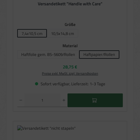
Versandetikett "Handle with Care"
auswählen
Größe
7,4x10,5 cm
10,5x14,8 cm
auswählen
Material
Haftfolie gem. BS-5609/Rollen
Haftpapier/Rollen
Regulärer Preis:
28,75 €
Preise exkl. MwSt. zzgl. Versandkosten
Sofort verfügbar, Lieferzeit: 1-3 Tage
Produkt Anzahl: Gib den gewünschten Wert ein oder benutze die Schaltflächen um die Anzahl zu e