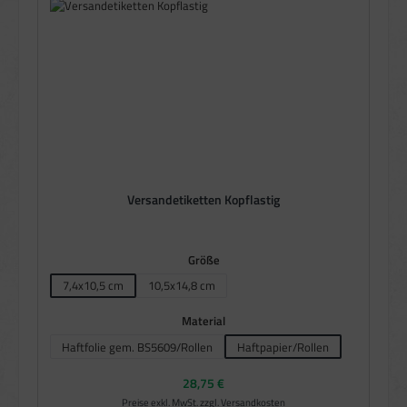
Versandetiketten Kopflastig
auswählen
Größe
7,4x10,5 cm
10,5x14,8 cm
auswählen
Material
Haftfolie gem. BS5609/Rollen
Haftpapier/Rollen
Regulärer Preis:
28,75 €
Preise exkl. MwSt. zzgl. Versandkosten