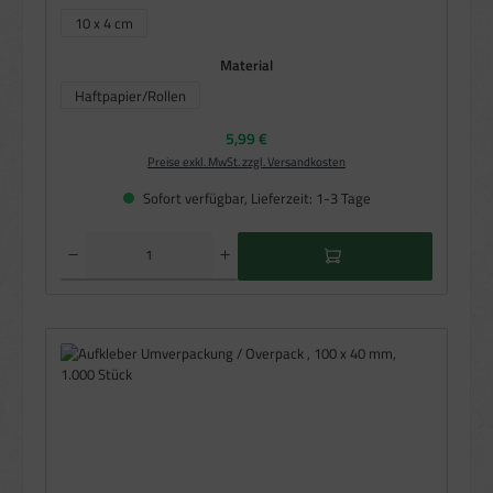
10 x 4 cm
auswählen
Material
Haftpapier/Rollen
Regulärer Preis:
5,99 €
Preise exkl. MwSt. zzgl. Versandkosten
Sofort verfügbar, Lieferzeit: 1-3 Tage
Produkt Anzahl: Gib den gewünschten Wert ein oder benutze die Schaltflächen um die Anzahl zu e