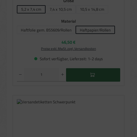
auswählen
Größe
5,2 x 7,4 cm
7,4 x 10,5 cm
10,5 x 14,8 cm
auswählen
Material
Haftfolie gem. BS5609/Rollen
Haftpapier/Rollen
Regulärer Preis:
46,50 €
Preise exkl. MwSt. zzgl. Versandkosten
Sofort verfügbar, Lieferzeit: 1-2 days
Produkt Anzahl: Gib den gewünschten Wert ein oder benutze die Schaltflächen um die Anzahl zu e