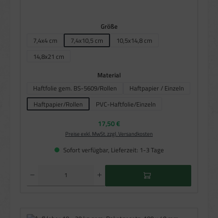
auswählen
Größe
7,4x4 cm
7,4x10,5 cm
10,5x14,8 cm
14,8x21 cm
(Diese Option ist zurzeit nicht verfügbar.)
auswählen
Material
Haftfolie gem. BS-5609/Rollen
Haftpapier / Einzeln
(Diese Option ist zurzeit nic
Haftpapier/Rollen
PVC-Haftfolie/Einzeln
(Diese Option ist zurzeit nicht verfügbar.)
Regulärer Preis:
17,50 €
Preise exkl. MwSt. zzgl. Versandkosten
Sofort verfügbar, Lieferzeit: 1-3 Tage
Produkt Anzahl: Gib den gewünschten Wert ein oder benutze die Schaltflächen um die Anzahl zu e