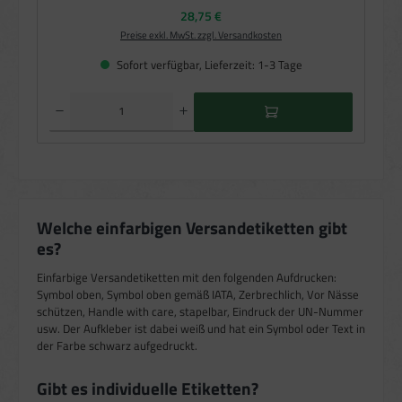
Regulärer Preis:
28,75 €
Preise exkl. MwSt. zzgl. Versandkosten
Sofort verfügbar, Lieferzeit: 1-3 Tage
Produkt Anzahl: Gib den gewünschten Wert ein oder benutze die Schaltflächen um die Anzahl zu e
Welche einfarbigen Versandetiketten gibt
es?
Einfarbige Versandetiketten mit den folgenden Aufdrucken:
Symbol oben, Symbol oben gemäß IATA, Zerbrechlich, Vor Nässe
schützen, Handle with care, stapelbar, Eindruck der UN-Nummer
usw. Der Aufkleber ist dabei weiß und hat ein Symbol oder Text in
der Farbe schwarz aufgedruckt.
Gibt es individuelle Etiketten?