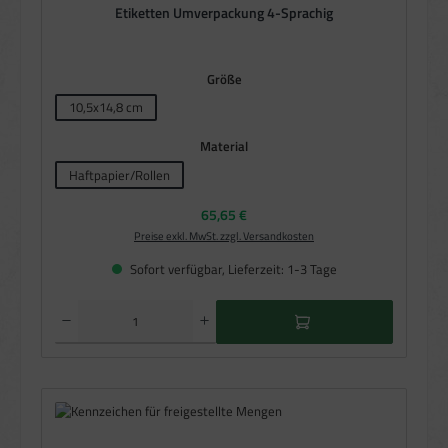
Etiketten Umverpackung 4-Sprachig
auswählen
Größe
10,5x14,8 cm
auswählen
Material
Haftpapier/Rollen
Regulärer Preis:
65,65 €
Preise exkl. MwSt. zzgl. Versandkosten
Sofort verfügbar, Lieferzeit: 1-3 Tage
Produkt Anzahl: Gib den gewünschten Wert ein oder benutze die Schaltflächen um die Anzahl zu e