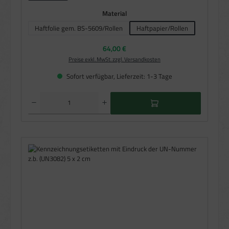
auswählen
Material
Haftfolie gem. BS-5609/Rollen
Haftpapier/Rollen
Regulärer Preis:
64,00 €
Preise exkl. MwSt. zzgl. Versandkosten
Sofort verfügbar, Lieferzeit: 1-3 Tage
Produkt Anzahl: Gib den gewünschten Wert ein oder benutze die Schaltflächen um die Anzahl zu e