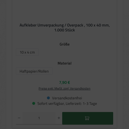
Aufkleber Umverpackung / Overpack , 100 x 40 mm,
1.000 Stück
auswählen
Größe
10 x 4 cm
auswählen
Material
Haftpapier/Rollen
Regulärer Preis:
7,90 €
Preise exkl. MwSt. zzgl. Versandkosten
Versandkostenfrei
Sofort verfügbar, Lieferzeit: 1-3 Tage
Produkt Anzahl: Gib den gewünschten Wert ein oder benutze die Schaltflächen um die Anzahl zu e