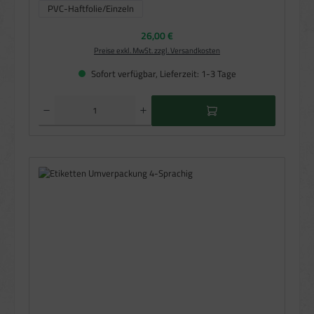
PVC-Haftfolie/Einzeln
(Diese Option ist zurzeit nicht verfügbar.)
Regulärer Preis:
26,00 €
Preise exkl. MwSt. zzgl. Versandkosten
Sofort verfügbar, Lieferzeit: 1-3 Tage
Produkt Anzahl: Gib den gewünschten Wert ein oder benutze die Schaltflächen um die Anzahl zu e