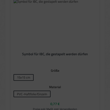
Symbol für IBC, die gestapelt werden dürfen
auswählen
Größe
15x15 cm
auswählen
Material
PVC-Haftfolie/Einzeln
Regulärer Preis:
0,77 €
Preise exkl. MwSt. zzgl. Versandkosten