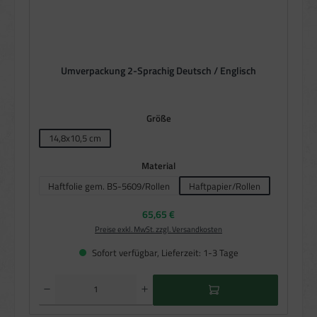
Umverpackung 2-Sprachig Deutsch / Englisch
auswählen
Größe
14,8x10,5 cm
auswählen
Material
Haftfolie gem. BS-5609/Rollen
Haftpapier/Rollen
Regulärer Preis:
65,65 €
Preise exkl. MwSt. zzgl. Versandkosten
Sofort verfügbar, Lieferzeit: 1-3 Tage
Produkt Anzahl: Gib den gewünschten Wert ein oder benutze die Schaltflächen um die Anzahl zu e