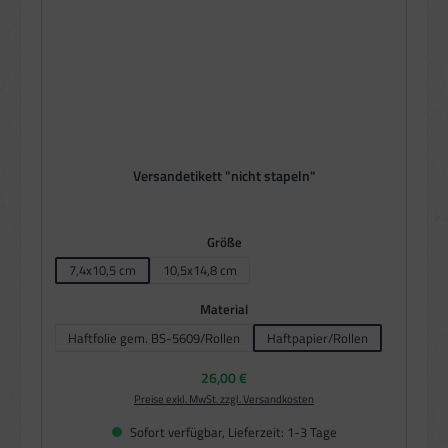
Versandetikett "nicht stapeln"
auswählen
Größe
7,4x10,5 cm
10,5x14,8 cm
auswählen
Material
Haftfolie gem. BS-5609/Rollen
Haftpapier/Rollen
Regulärer Preis:
26,00 €
Preise exkl. MwSt. zzgl. Versandkosten
Sofort verfügbar, Lieferzeit: 1-3 Tage