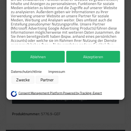
Inhalte und Anzeigen zu personalisieren, Funktionen für soziale
Medien anbieten zu können und die Zugriffe auf unserer Website
Sofort verfügbar, Lieferzeit: 1-3 Tage
zu analysieren. Außerdem geben wir Informationen zu Ihrer
Verwendung unserer Website an unsere Partner für soziale
Medien, Werbung und Analysen weiter. Dies umfasst auch die
auswählen
Größe
Erstellung pseudonymer Nutzungsprofile. Unsere Partner
(Microsoft Advertising Google Advertising Products) führen diese
297x105 mm
Informationen möglicherweise mit weiteren Daten zusammen, die
Sie ihnen bereitgestellt haben (bspw. anhand eines persönlichen
auswählen
Leuchtstärke
Accounts) oder welche sie im Rahmen Ihrer Nutzung der Dienste
gesammelt haben (bspw. Nutzungsdaten anderer Geräte). Ihre
Einwilligung zur Nutzung von Cookies und Pixeln können Sie
jederzeit widerrufen, indem Sie auf den Datenschutz-Button links
Ablehnen
Akzeptieren
unten klicken und dort die entsprechenden Anpassungen
auswählen
Material
vornehmen.
Folie
Zwecke der Datenverarbeitung durch unsere Partner:
Datenschutzrichtlinie
Impressum
Speichern von oder Zugriff auf Informationen auf einem Endgerät
Zwecke
Partner
Produkt Anzahl: Gib den gewünschten Wert ein oder benutze die Schaltflächen um die Anzahl zu erhö
Verwendung reduzierter Daten zur Auswahl von Werbeanzeigen
Stück
In den Warenkorb
Erstellung von Profilen für personalisierte Werbung
Verwendung von Profilen zur Auswahl personalisierter Werbung
Consent Management Platform Powered by Tracking-Expert
Erstellung von Profilen zur Personalisierung von Inhalten
Höhere Mengen anfragen
Verwendung von Profilen zur Auswahl personalisierter Inhalte
Messung der Werbeleistung
Messung der Performance von Inhalten
Produktnummer:
5776.9−GEF
Analyse von Zielgruppen durch Statistiken oder Kombinationen von Daten
aus verschiedenen Quellen
Entwicklung und Verbesserung der Angebote
Verwendung reduzierter Daten zur Auswahl von Inhalten