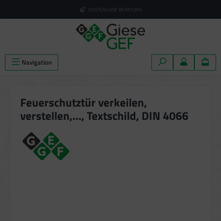
alt springen
KOSTENLOSE BERATUNG
Navigation
Feuerschutztür verkeilen,
verstellen,..., Textschild, DIN 4066
Bildergalerie überspringen