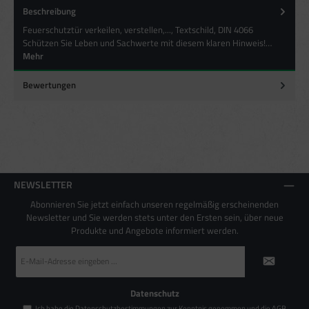
Beschreibung
Besondere Features:
Feuerschutztür verkeilen, verstellen,..., Textschild, DIN 4066
Verwendung genauer Standortdaten
Schützen Sie Leben und Sachwerte mit diesem klaren Hinweis!…
Endgeräteeigenschaften zur Identifikation aktiv abfragen
Mehr
Bewertungen
NEWSLETTER
Abonnieren Sie jetzt einfach unseren regelmäßig erscheinenden
Newsletter und Sie werden stets unter den Ersten sein, über neue
Produkte und Angebote informiert werden.
E-
Mail-
Adresse
*
Datenschutz
Ich habe die
Datenschutzbestimmungen
zur Kenntnis genommen und die
AGB