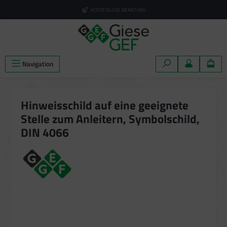
alt springen
KOSTENLOSE BERATUNG
Navigation
Hinweisschild auf eine geeignete
Stelle zum Anleitern, Symbolschild,
DIN 4066
Bildergalerie überspringen