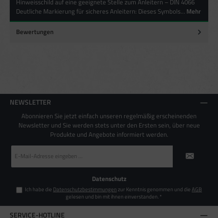
Besondere Features:
Hinweisschild auf eine geeignete Stelle zum Anleitern – DIN 4066
Verwendung genauer Standortdaten
Deutliche Markierung für sicheres Anleitern: Dieses Symbols…
Mehr
Endgeräteeigenschaften zur Identifikation aktiv abfragen
Bewertungen
NEWSLETTER
Abonnieren Sie jetzt einfach unseren regelmäßig erscheinenden
Newsletter und Sie werden stets unter den Ersten sein, über neue
Produkte und Angebote informiert werden.
E-
Mail-
Adresse
*
Datenschutz
Ich habe die
Datenschutzbestimmungen
zur Kenntnis genommen und die
AGB
gelesen und bin mit ihnen einverstanden.
*
SERVICE-HOTLINE