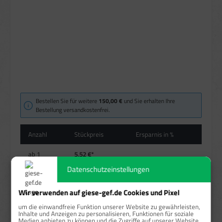
Bestellen Sie für weitere
150,00 €
und Sie erhalten Ihre
Bestellung versandkostenfrei.
Anzahl
Stückpreis
Ersparnis in %
ab
1
5,52 €*
Datenschutzeinstellungen
ab
10
4,92 €*
10,87 %
Wir verwenden auf giese-gef.de Cookies und Pixel
ab
25
4,68 €*
15,22 %
um die einwandfreie Funktion unserer Website zu gewährleisten,
Inhalte und Anzeigen zu personalisieren, Funktionen für soziale
ab
50
4,19 €*
24,09 %
Medien anbieten zu können und die Zugriffe auf unserer Website