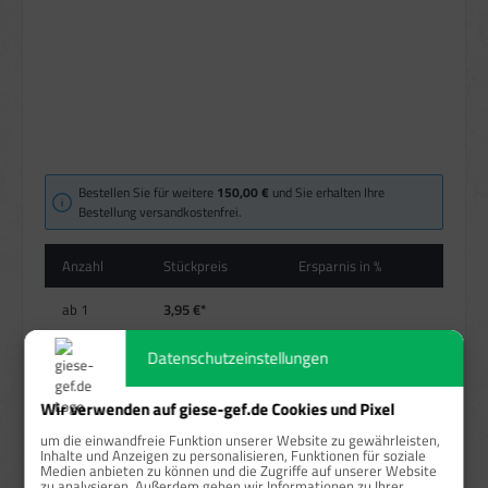
Bestellen Sie für weitere
150,00 €
und Sie erhalten Ihre
Bestellung versandkostenfrei.
Anzahl
Stückpreis
Ersparnis in %
ab
1
3,95 €*
ab
10
3,55 €*
10,13 %
Datenschutzeinstellungen
ab
25
3,32 €*
15,95 %
Wir verwenden auf giese-gef.de Cookies und Pixel
um die einwandfreie Funktion unserer Website zu gewährleisten,
ab
50
3,18 €*
19,49 %
Inhalte und Anzeigen zu personalisieren, Funktionen für soziale
Medien anbieten zu können und die Zugriffe auf unserer Website
Preise exkl. MwSt. zzgl. Versandkosten
zu analysieren. Außerdem geben wir Informationen zu Ihrer