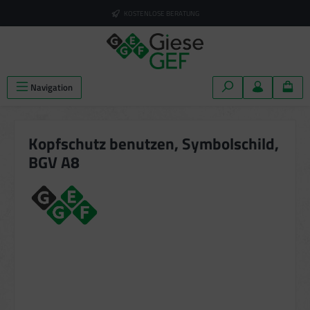
alt springen
KOSTENLOSE BERATUNG
Navigation
Kopfschutz benutzen, Symbolschild,
BGV A8
Bildergalerie überspringen