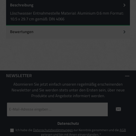
Beschreibung
Besondere Features:
Verwendung genauer Standortdaten
Löschwasser Entnahmestelle Material: Aluminium 0.6 mm Format:
Endgeräteeigenschaften zur Identifikation aktiv abfragen
10.5 x 29.7 cm gemäß: DIN 4066
Bewertungen
NEWSLETTER
Abonnieren Sie jetzt einfach unseren regelmäßig erscheinenden
Newsletter und Sie werden stets unter den Ersten sein, über neue
Produkte und Angebote informiert werden.
E-
Mail-
Adresse
*
Datenschutz
Ich habe die
Datenschutzbestimmungen
zur Kenntnis genommen und die
AGB
gelesen und bin mit ihnen einverstanden.
*