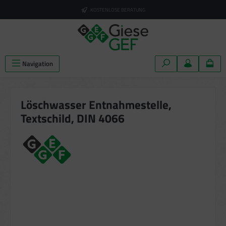
alt springen
KOSTENLOSE BERATUNG
Navigation
Löschwasser Entnahmestelle,
Textschild, DIN 4066
Bildergalerie überspringen