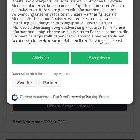
Inhalte und Anzeigen zu personalisieren, Funktionen für soziale
Medien anbieten zu können und die Zugriffe auf unserer Website
zu analysieren. Außerdem geben wir Informationen zu Ihrer
Sofort verfügbar, Lieferzeit: 1-3 Tage
Verwendung unserer Website an unsere Partner für soziale
Medien, Werbung und Analysen weiter. Dies umfasst auch die
auswählen
Größe
Erstellung pseudonymer Nutzungsprofile. Unsere Partner
(Microsoft Advertising Google Advertising Products) führen diese
Informationen möglicherweise mit weiteren Daten zusammen, die
297x105 mm
Sie ihnen bereitgestellt haben (bspw. anhand eines persönlichen
Accounts) oder welche sie im Rahmen Ihrer Nutzung der Dienste
auswählen
Material
gesammelt haben (bspw. Nutzungsdaten anderer Geräte). Ihre
Einwilligung zur Nutzung von Cookies und Pixeln können Sie
Alu
Folie
jederzeit widerrufen, indem Sie auf den Datenschutz-Button links
Ablehnen
Akzeptieren
unten klicken und dort die entsprechenden Anpassungen
vornehmen.
auswählen
Reflektierend
Zwecke der Datenverarbeitung durch unsere Partner:
Datenschutzrichtlinie
Impressum
Speichern von oder Zugriff auf Informationen auf einem Endgerät
Zwecke
Partner
Verwendung reduzierter Daten zur Auswahl von Werbeanzeigen
Produkt Anzahl: Gib den gewünschten Wert ein oder benutze die Schaltflächen um die Anzahl zu erhö
Erstellung von Profilen für personalisierte Werbung
Stück
In den Warenkorb
Verwendung von Profilen zur Auswahl personalisierter Werbung
Consent Management Platform Powered by Tracking-Expert
Erstellung von Profilen zur Personalisierung von Inhalten
Verwendung von Profilen zur Auswahl personalisierter Inhalte
Höhere Mengen anfragen
Messung der Werbeleistung
Messung der Performance von Inhalten
Analyse von Zielgruppen durch Statistiken oder Kombinationen von Daten
Produktnummer:
5775.0−GEF
aus verschiedenen Quellen
Entwicklung und Verbesserung der Angebote
Verwendung reduzierter Daten zur Auswahl von Inhalten