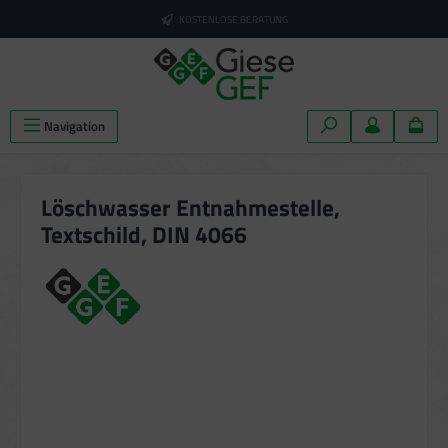
alt springen
KOSTENLOSE BERATUNG
Navigation
Löschwasser Entnahmestelle,
Textschild, DIN 4066
Bildergalerie überspringen