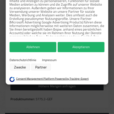
Inhalte und Anzeigen zu personalisieren, Funktionen für soziale
Medien anbieten zu können und die Zugriffe auf unserer Website
zu analysieren. Außerdem geben wir Informationen zu Ihrer
Sofort verfügbar, Lieferzeit: 1-3 Tage
Verwendung unserer Website an unsere Partner für soziale
Medien, Werbung und Analysen weiter. Dies umfasst auch die
auswählen
Größe
Erstellung pseudonymer Nutzungsprofile. Unsere Partner
(Microsoft Advertising Google Advertising Products) führen diese
Informationen möglicherweise mit weiteren Daten zusammen, die
297x105 mm
Sie ihnen bereitgestellt haben (bspw. anhand eines persönlichen
Accounts) oder welche sie im Rahmen Ihrer Nutzung der Dienste
auswählen
Material
gesammelt haben (bspw. Nutzungsdaten anderer Geräte). Ihre
Einwilligung zur Nutzung von Cookies und Pixeln können Sie
Alu
Folie
jederzeit widerrufen, indem Sie auf den Datenschutz-Button links
Ablehnen
Akzeptieren
unten klicken und dort die entsprechenden Anpassungen
vornehmen.
auswählen
Reflektierend
Zwecke der Datenverarbeitung durch unsere Partner:
Datenschutzrichtlinie
Impressum
Speichern von oder Zugriff auf Informationen auf einem Endgerät
Zwecke
Partner
Verwendung reduzierter Daten zur Auswahl von Werbeanzeigen
Produkt Anzahl: Gib den gewünschten Wert ein oder benutze die Schaltflächen um die Anzahl zu erhö
Erstellung von Profilen für personalisierte Werbung
Stück
In den Warenkorb
Verwendung von Profilen zur Auswahl personalisierter Werbung
Consent Management Platform Powered by Tracking-Expert
Erstellung von Profilen zur Personalisierung von Inhalten
Verwendung von Profilen zur Auswahl personalisierter Inhalte
Höhere Mengen anfragen
Messung der Werbeleistung
Messung der Performance von Inhalten
Analyse von Zielgruppen durch Statistiken oder Kombinationen von Daten
Produktnummer:
5775.2−GEF
aus verschiedenen Quellen
Entwicklung und Verbesserung der Angebote
Verwendung reduzierter Daten zur Auswahl von Inhalten