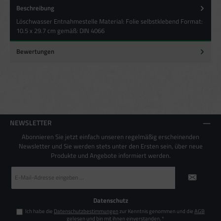
Beschreibung
Besondere Features:
Verwendung genauer Standortdaten
Löschwasser Entnahmestelle Material: Folie selbstklebend Format:
Endgeräteeigenschaften zur Identifikation aktiv abfragen
10.5 x 29.7 cm gemäß: DIN 4066
Bewertungen
NEWSLETTER
Abonnieren Sie jetzt einfach unseren regelmäßig erscheinenden
Newsletter und Sie werden stets unter den Ersten sein, über neue
Produkte und Angebote informiert werden.
E-
Mail-
Adresse
*
Datenschutz
Ich habe die
Datenschutzbestimmungen
zur Kenntnis genommen und die
AGB
gelesen und bin mit ihnen einverstanden.
*