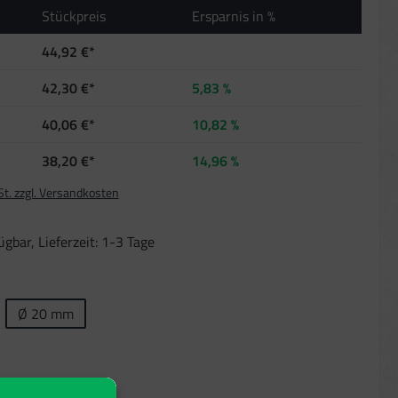
Stückpreis
Ersparnis in %
44,92 €*
42,30 €*
5,83 %
40,06 €*
10,82 %
38,20 €*
14,96 %
St. zzgl. Versandkosten
gbar, Lieferzeit: 1-3 Tage
len
Ø 20 mm
ählen