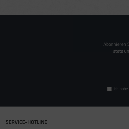
Entwicklung und 
Verwendung reduz
Besondere Featur
Verwendung gena
Endgeräteeigensch
Abonnieren S
stets u
Ich habe
SERVICE-HOTLINE