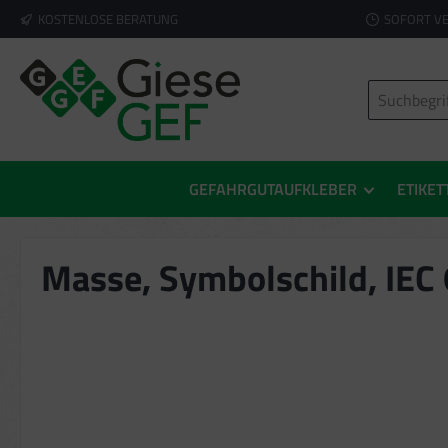
KOSTENLOSE BERATUNG
SOFORT V
springen
Zur Hauptnavigation springen
GEFAHRGUTAUFKLEBER
ETIKET
Masse, Symbolschild, IEC
Bildergalerie überspringen