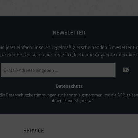
Verbesserung der Angebote
ierter Daten zur Auswahl von Inhalten
es:
uer Standortdaten
NEWSLETTER
aften zur Identifikation aktiv abfragen
ie jetzt einfach unseren regelmäßig erscheinenden Newsletter u
nter den Ersten sein, über neue Produkte und Angebote informiert
E-
Mail-
Adresse
*
Datenschutz
 die
Datenschutzbestimmungen
zur Kenntnis genommen und die
AGB
gelese
ihnen einverstanden.
*
SERVICE