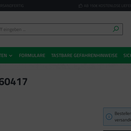
ERSANDFERTIG
AB 150€ KOSTENLOSE LIEF
TEN
FORMULARE
TASTBARE GEFAHRENHINWEISE
SIC
 60417
Bestellen
versandk