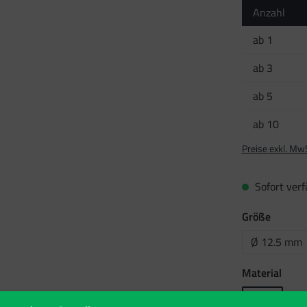
Anzahl
ab
1
ab
3
ab
5
ab
10
Preise exkl. Mw
Sofort verfü
auswäh
Größe
Ø 12.5 mm
ausw
Material
Folie