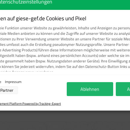
tenschutzeinstellungen
Produkt Anzahl: Gi
n auf giese-gef.de Cookies und Pixel
ie Funktion unserer Website zu gewährleisten, Inhalte und Anzeigen zu persona
ziale Medien anbieten zu können und die Zugriffe auf unserer Website zu analy
ationen zu Ihrer Verwendung unserer Website an unsere Partner für soziale M
Dies umfasst auch die Erstellung pseudonymer Nutzungsprofile. Unsere Partner 
Produktnumm
e Advertising Products) führen diese Informationen möglicherweise mit weite
eitgestellt haben (bspw. anhand eines persönlichen Accounts) oder welche sie i
ste gesammelt haben (bspw. Nutzungsdaten anderer Geräte). Ihre Einwilligung 
n können Sie jederzeit widerrufen, indem Sie auf den Datenschutz-Button links u
chenden Anpassungen vornehmen.
ie
Impressum
verarbeitung durch unsere Partner:
Ablehnen
A
mbolschild, IEC 60417"
Partner
r Zugriff auf Informationen auf einem Endgerät
ierter Daten zur Auswahl von Werbeanzeigen
ofilen für personalisierte Werbung
ment Platform Powered by Tracking-Expert
 à 500 Stück gemäß: DIN EN 60445. VDE 0197 Symbol nach: IEC 60
rofilen zur Auswahl personalisierter Werbung
filen zur Personalisierung von Inhalten
ofilen zur Auswahl personalisierter Inhalte
beleistung
ormance von Inhalten
ruppen durch Statistiken oder Kombinationen von Daten aus verschiedenen Quellen