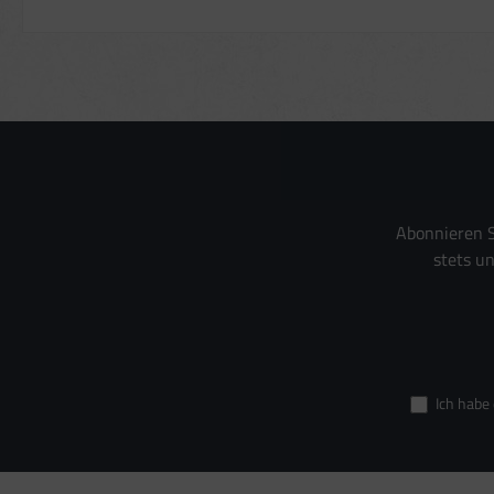
Messung der Perf
Analyse von Zielg
Entwicklung und 
Verwendung reduz
Besondere Featur
Verwendung gena
Endgeräteeigensch
Abonnieren S
stets u
Ich habe