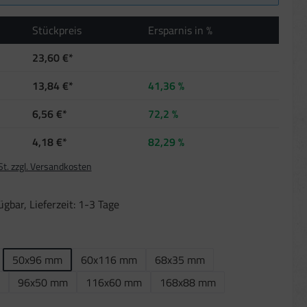
Stückpreis
Ersparnis in %
23,60 €*
13,84 €*
41,36 %
6,56 €*
72,2 %
4,18 €*
82,29 %
St. zzgl. Versandkosten
gbar, Lieferzeit: 1-3 Tage
len
50x96 mm
60x116 mm
68x35 mm
96x50 mm
116x60 mm
168x88 mm