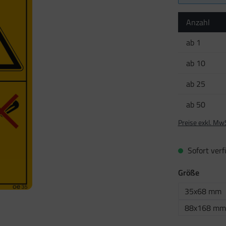
Anzahl
ab
1
ab
10
ab
25
ab
50
Preise exkl. Mw
Sofort verfü
auswäh
Größe
35x68 mm
88x168 mm