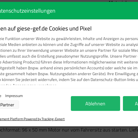
ausw
Material
tenschutzeinstellungen
Folie
n auf giese-gef.de Cookies und Pixel
Produkt Anzahl: Gi
ie Funktion unserer Website zu gewährleisten, Inhalte und Anzeigen zu persona
ziale Medien anbieten zu können und die Zugriffe auf unserer Website zu analy
ationen zu Ihrer Verwendung unserer Website an unsere Partner für soziale M
Dies umfasst auch die Erstellung pseudonymer Nutzungsprofile. Unsere Partner 
e Advertising Products) führen diese Informationen möglicherweise mit weite
eitgestellt haben (bspw. anhand eines persönlichen Accounts) oder welche sie i
Produktnumm
ste gesammelt haben (bspw. Nutzungsdaten anderer Geräte). Ihre Einwilligung 
n können Sie jederzeit widerrufen, indem Sie auf den Datenschutz-Button links u
chenden Anpassungen vornehmen.
ie
Impressum
verarbeitung durch unsere Partner:
Ablehnen
A
Partner
r Zugriff auf Informationen auf einem Endgerät
ierter Daten zur Auswahl von Werbeanzeigen
vom Fahrersitz aus starten, (Hochfor
ofilen für personalisierte Werbung
ment Platform Powered by Tracking-Expert
rofilen zur Auswahl personalisierter Werbung
filen zur Personalisierung von Inhalten
ochformat: 96 x 50 mm Motor nur vom Fahrersitz aus starten. Lie
ofilen zur Auswahl personalisierter Inhalte
beleistung