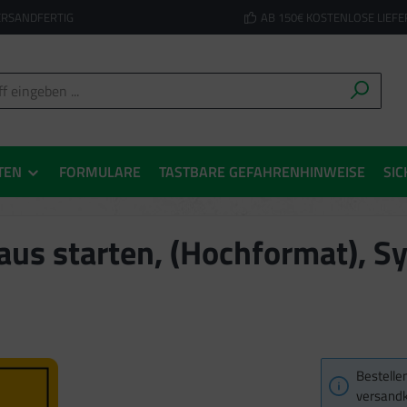
ERSANDFERTIG
AB 150€ KOSTENLOSE LIEF
TEN
FORMULARE
TASTBARE GEFAHRENHINWEISE
SIC
aus starten, (Hochformat), S
Bestellen
versandk