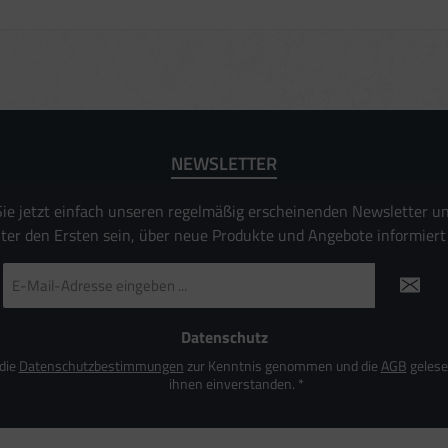
ormance von Inhalten
ruppen durch Statistiken oder Kombinationen von Daten aus verschiedenen Quellen
Verbesserung der Angebote
ierter Daten zur Auswahl von Inhalten
es:
uer Standortdaten
aften zur Identifikation aktiv abfragen
NEWSLETTER
ie jetzt einfach unseren regelmäßig erscheinenden Newsletter u
nter den Ersten sein, über neue Produkte und Angebote informiert
E-
Mail-
Adresse
*
Datenschutz
 die
Datenschutzbestimmungen
zur Kenntnis genommen und die
AGB
gelese
ihnen einverstanden.
*