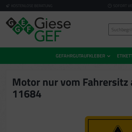
KOSTENLOSE BERATUNG
SOFORT V
springen
Zur Hauptnavigation springen
GEFAHRGUTAUFKLEBER
ETIKET
Motor nur vom Fahrersitz 
11684
Bildergalerie überspringen