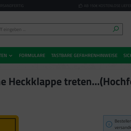
ERSANDFERTIG
AB 150€ KOSTENLOSE LIEF
TEN
FORMULARE
TASTBARE GEFAHRENHINWEISE
SIC
e Heckklappe treten...(Hochf
Bestellen
versandk