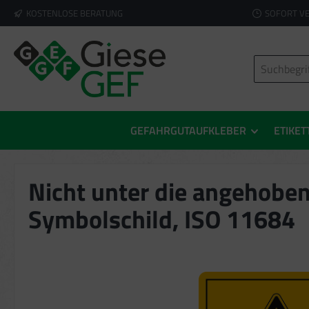
KOSTENLOSE BERATUNG
SOFORT V
springen
Zur Hauptnavigation springen
GEFAHRGUTAUFKLEBER
ETIKET
Nicht unter die angehoben
Symbolschild, ISO 11684
Bildergalerie überspringen