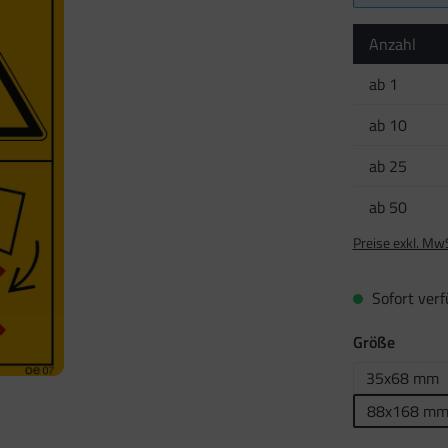
Anzahl
ab
1
ab
10
ab
25
ab
50
Preise exkl. Mw
Sofort verfü
auswäh
Größe
35x68 mm
88x168 m