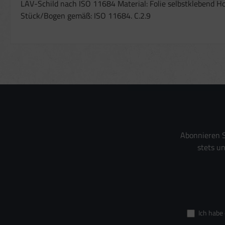
LAV-Schild nach ISO 11684 Material: Folie selbstklebend H
Verwendung von Pr
Messung der Wer
Stück/Bogen gemäß: ISO 11684. C.2.9
Messung der Perf
Analyse von Zielg
Entwicklung und 
Verwendung reduz
Besondere Featur
Verwendung gena
Endgeräteeigensch
Abonnieren S
stets u
Ich habe