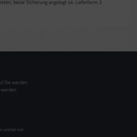
ten, bevor Sicherung angelegt ist. Lieferform: 2
nd Sie werden
 werden.
n und bin mit