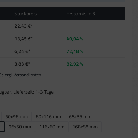
Stückpreis
Ersparnis in %
22,43 €*
13,45 €*
40,04 %
6,24 €*
72,18 %
3,83 €*
82,92 %
St. zzgl. Versandkosten
gbar, Lieferzeit: 1-3 Tage
len
50x96 mm
60x116 mm
68x35 mm
m
96x50 mm
116x60 mm
168x88 mm