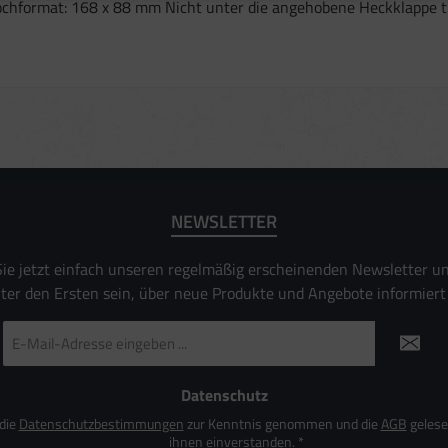
ochformat: 168 x 88 mm Nicht unter die angehobene Heckklappe tre
ofilen zur Auswahl personalisierter Inhalte
beleistung
ormance von Inhalten
ruppen durch Statistiken oder Kombinationen von Daten aus verschiedenen Quellen
Verbesserung der Angebote
ierter Daten zur Auswahl von Inhalten
es:
uer Standortdaten
aften zur Identifikation aktiv abfragen
NEWSLETTER
ie jetzt einfach unseren regelmäßig erscheinenden Newsletter u
nter den Ersten sein, über neue Produkte und Angebote informiert
E-
Mail-
Adresse
*
Datenschutz
 die
Datenschutzbestimmungen
zur Kenntnis genommen und die
AGB
gelese
ihnen einverstanden.
*