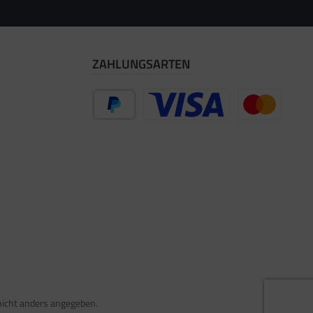
ZAHLUNGSARTEN
PayPal
Vorkasse
Zahlung per Re
icht anders angegeben.