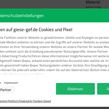
ausw
Material
Folie
tenschutzeinstellungen
Produkt Anzahl: Gi
n auf giese-gef.de Cookies und Pixel
ie Funktion unserer Website zu gewährleisten, Inhalte und Anzeigen zu persona
ziale Medien anbieten zu können und die Zugriffe auf unserer Website zu analy
ationen zu Ihrer Verwendung unserer Website an unsere Partner für soziale M
Dies umfasst auch die Erstellung pseudonymer Nutzungsprofile. Unsere Partner 
Produktnumm
e Advertising Products) führen diese Informationen möglicherweise mit weite
eitgestellt haben (bspw. anhand eines persönlichen Accounts) oder welche sie i
ste gesammelt haben (bspw. Nutzungsdaten anderer Geräte). Ihre Einwilligung 
n können Sie jederzeit widerrufen, indem Sie auf den Datenschutz-Button links u
chenden Anpassungen vornehmen.
ie
Impressum
verarbeitung durch unsere Partner:
Ablehnen
A
r die angehobene Heckklappe treten..
Partner
r Zugriff auf Informationen auf einem Endgerät
ierter Daten zur Auswahl von Werbeanzeigen
ofilen für personalisierte Werbung
ment Platform Powered by Tracking-Expert
rofilen zur Auswahl personalisierter Werbung
filen zur Personalisierung von Inhalten