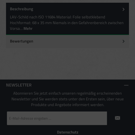
Beschreibung
Besondere Features:
LAV-Schild nach ISO 11684 Material: Folie selbstklebend
Verwendung genauer Standortdaten
Endgeräteeigenschaften zur Identifikation aktiv abfragen
Hochformat: 68 x 35 mm Niemals in den Gefahrenbereich zwischen
Vorsa…
Mehr
Bewertungen
NEWSLETTER
Abonnieren Sie jetzt einfach unseren regelmäßig erscheinenden
Newsletter und Sie werden stets unter den Ersten sein, über neue
Produkte und Angebote informiert werden.
E-
Mail-
Adresse
*
Datenschutz