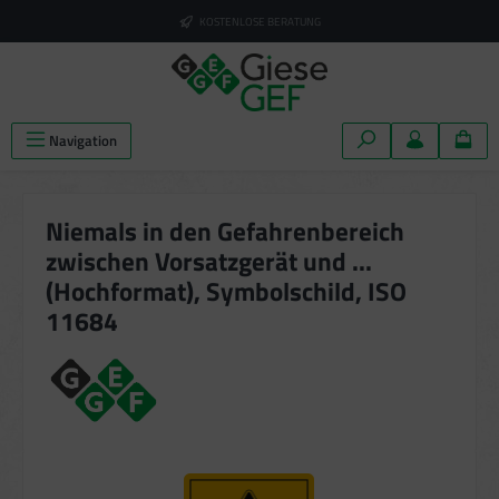
alt springen
KOSTENLOSE BERATUNG
Navigation
Niemals in den Gefahrenbereich
zwischen Vorsatzgerät und ...
(Hochformat), Symbolschild, ISO
11684
Bildergalerie überspringen