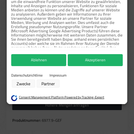
um die einwandfreie Funktion unserer Website zu gewährleisten,
ab
50
3,79 €*
82,88 %
Inhalte und Anzeigen zu personalisieren, Funktionen für soziale
Medien anbieten zu können und die Zugriffe auf unserer Website
zu analysieren. Außerdem geben wir Informationen zu Ihrer
Preise exkl. MwSt. zzgl. Versandkosten
Verwendung unserer Website an unsere Partner für soziale
Medien, Werbung und Analysen weiter. Dies umfasst auch die
Erstellung pseudonymer Nutzungsprofile. Unsere Partner
Sofort verfügbar, Lieferzeit: 1-3 Tage
(Microsoft Advertising Google Advertising Products) führen diese
Informationen möglicherweise mit weiteren Daten zusammen, die
auswählen
Größe
Sie ihnen bereitgestellt haben (bspw. anhand eines persönlichen
Accounts) oder welche sie im Rahmen Ihrer Nutzung der Dienste
35x68 mm
50x96 mm
60x116 mm
68x35 mm
gesammelt haben (bspw. Nutzungsdaten anderer Geräte). Ihre
Einwilligung zur Nutzung von Cookies und Pixeln können Sie
88x168 mm
96x50 mm
116x60 mm
168x88 mm
jederzeit widerrufen, indem Sie auf den Datenschutz-Button links
Ablehnen
Akzeptieren
unten klicken und dort die entsprechenden Anpassungen
auswählen
vornehmen.
Material
Folie
Zwecke der Datenverarbeitung durch unsere Partner:
Datenschutzrichtlinie
Impressum
Speichern von oder Zugriff auf Informationen auf einem Endgerät
Zwecke
Partner
Verwendung reduzierter Daten zur Auswahl von Werbeanzeigen
Produkt Anzahl: Gib den gewünschten Wert ein oder benutze die Schaltflächen um die Anzahl zu erhö
Bogen
In den Warenkorb
Erstellung von Profilen für personalisierte Werbung
Verwendung von Profilen zur Auswahl personalisierter Werbung
Consent Management Platform Powered by Tracking-Expert
Erstellung von Profilen zur Personalisierung von Inhalten
Verwendung von Profilen zur Auswahl personalisierter Inhalte
Höhere Mengen anfragen
Messung der Werbeleistung
Messung der Performance von Inhalten
Analyse von Zielgruppen durch Statistiken oder Kombinationen von Daten
Produktnummer:
6977.9−GEF
aus verschiedenen Quellen
Entwicklung und Verbesserung der Angebote
Verwendung reduzierter Daten zur Auswahl von Inhalten