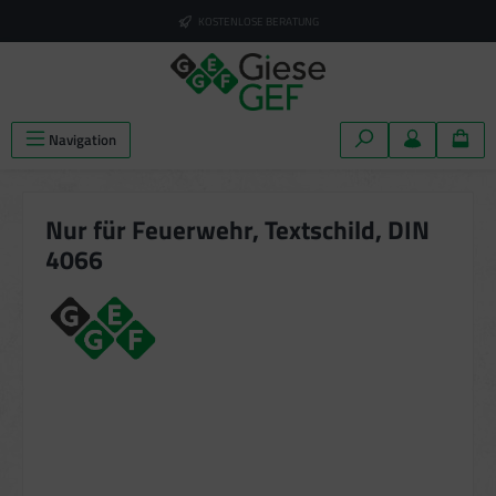
alt springen
KOSTENLOSE BERATUNG
Navigation
Nur für Feuerwehr, Textschild, DIN
4066
Bildergalerie überspringen