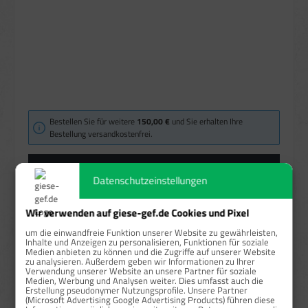
Bestellen Sie für weitere
150,00 €
und Sie erhalten Ihre
Bestellung versandkostenfrei.
Anzahl
Stückpreis
Ersparnis in %
Datenschutzeinstellungen
ab
1
33,22 €*
Wir verwenden auf giese-gef.de Cookies und Pixel
ab
10
29,86 €*
10,11 %
um die einwandfreie Funktion unserer Website zu gewährleisten,
Inhalte und Anzeigen zu personalisieren, Funktionen für soziale
Medien anbieten zu können und die Zugriffe auf unserer Website
ab
25
28,24 €*
14,99 %
zu analysieren. Außerdem geben wir Informationen zu Ihrer
Verwendung unserer Website an unsere Partner für soziale
ab
50
26,88 €*
19,08 %
Medien, Werbung und Analysen weiter. Dies umfasst auch die
Erstellung pseudonymer Nutzungsprofile. Unsere Partner
(Microsoft Advertising Google Advertising Products) führen diese
Preise exkl. MwSt. zzgl. Versandkosten