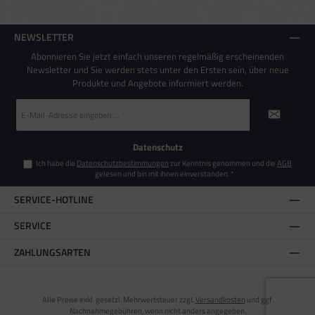
NEWSLETTER
Abonnieren Sie jetzt einfach unseren regelmäßig erscheinenden
Newsletter und Sie werden stets unter den Ersten sein, über neue
Produkte und Angebote informiert werden.
E-
Mail-
Adresse
*
Datenschutz
Ich habe die
Datenschutzbestimmungen
zur Kenntnis genommen und die
AGB
gelesen und bin mit ihnen einverstanden.
*
SERVICE-HOTLINE
SERVICE
ZAHLUNGSARTEN
Alle Preise exkl. gesetzl. Mehrwertsteuer zzgl.
Versandkosten
und ggf.
Nachnahmegebühren, wenn nicht anders angegeben.