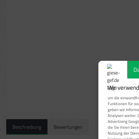
Da
Wir verwende
um die einwandfre
Funktionen für so
geben wir Inform
Analysen weiter. 
Advertising Googl
Beschreibung
Bewertungen
die Sie ihnen ber
Nutzung der Dien
Cookies und Pixel