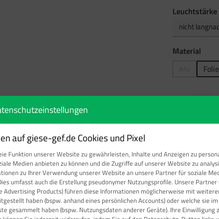
Leuchtstärke
ausw
Material
Alu
Folie
(Diese Option
Produkt Anzahl: Gi
tenschutzeinstellungen
n auf giese-gef.de Cookies und Pixel
ie Funktion unserer Website zu gewährleisten, Inhalte und Anzeigen zu persona
Produktnumm
ziale Medien anbieten zu können und die Zugriffe auf unserer Website zu analy
ationen zu Ihrer Verwendung unserer Website an unsere Partner für soziale M
Dies umfasst auch die Erstellung pseudonymer Nutzungsprofile. Unsere Partner 
e Advertising Products) führen diese Informationen möglicherweise mit weite
eitgestellt haben (bspw. anhand eines persönlichen Accounts) oder welche sie i
ste gesammelt haben (bspw. Nutzungsdaten anderer Geräte). Ihre Einwilligung 
n können Sie jederzeit widerrufen, indem Sie auf den Datenschutz-Button links u