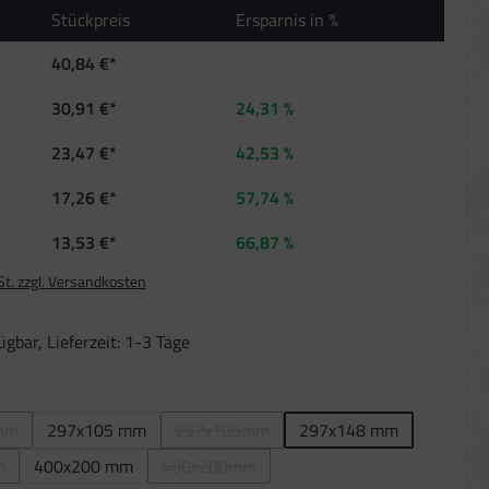
Stückpreis
Ersparnis in %
40,84 €*
30,91 €*
24,31 %
23,47 €*
42,53 %
17,26 €*
57,74 %
13,53 €*
66,87 %
St. zzgl. Versandkosten
gbar, Lieferzeit: 1-3 Tage
len
mm
297x105 mm
297x105mm
297x148 mm
 Option ist zurzeit nicht verfügbar.)
(Diese Option ist zurzeit nicht verfügbar.)
m
400x200 mm
400x200mm
Option ist zurzeit nicht verfügbar.)
(Diese Option ist zurzeit nicht verfügbar.)