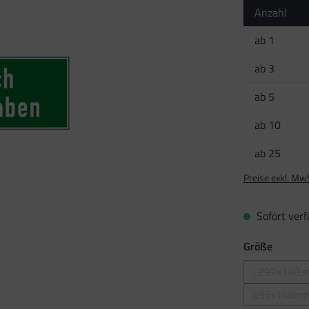
Anzahl
ab
1
ab
3
ab
5
ab
10
ab
25
Preise exkl. Mw
Sofort verfü
auswäh
Größe
, 297x148 
(Diese
297x148m
(Diese 