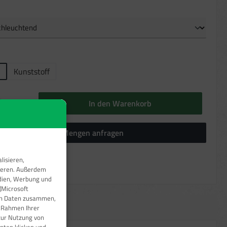
auswählen
ählen
Kunststoff
 ist zurzeit nicht verfügbar.)
b den gewünschten Wert ein oder benutze die Schaltflächen um die Anzahl zu erhöhen oder 
Stück
In den Warenkorb
Höhere Mengen anfragen
lisieren,
er:
6143.7−GEF
sieren. Außerdem
edien, Werbung und
(Microsoft
ren Daten zusammen,
m Rahmen Ihrer
zur Nutzung von
nten klicken und