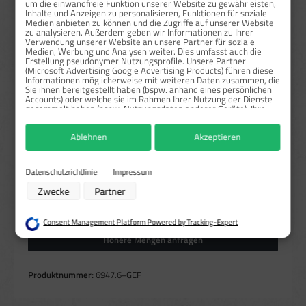
um die einwandfreie Funktion unserer Website zu gewährleisten,
ab
50
4,18 €*
82,29 %
Inhalte und Anzeigen zu personalisieren, Funktionen für soziale
Medien anbieten zu können und die Zugriffe auf unserer Website
zu analysieren. Außerdem geben wir Informationen zu Ihrer
Preise exkl. MwSt. zzgl. Versandkosten
Verwendung unserer Website an unsere Partner für soziale
Medien, Werbung und Analysen weiter. Dies umfasst auch die
Erstellung pseudonymer Nutzungsprofile. Unsere Partner
Sofort verfügbar, Lieferzeit: 1-3 Tage
(Microsoft Advertising Google Advertising Products) führen diese
Informationen möglicherweise mit weiteren Daten zusammen, die
auswählen
Größe
Sie ihnen bereitgestellt haben (bspw. anhand eines persönlichen
Accounts) oder welche sie im Rahmen Ihrer Nutzung der Dienste
35x68 mm
50x96 mm
60x116 mm
68x35 mm
gesammelt haben (bspw. Nutzungsdaten anderer Geräte). Ihre
Einwilligung zur Nutzung von Cookies und Pixeln können Sie
88x168 mm
96x50 mm
116x60 mm
168x88 mm
jederzeit widerrufen, indem Sie auf den Datenschutz-Button links
Ablehnen
Akzeptieren
unten klicken und dort die entsprechenden Anpassungen
auswählen
vornehmen.
Material
Folie
Zwecke der Datenverarbeitung durch unsere Partner:
Datenschutzrichtlinie
Impressum
Speichern von oder Zugriff auf Informationen auf einem Endgerät
Zwecke
Partner
Verwendung reduzierter Daten zur Auswahl von Werbeanzeigen
Produkt Anzahl: Gib den gewünschten Wert ein oder benutze die Schaltflächen um die Anzahl zu erhö
Bogen
In den Warenkorb
Erstellung von Profilen für personalisierte Werbung
Verwendung von Profilen zur Auswahl personalisierter Werbung
Consent Management Platform Powered by Tracking-Expert
Erstellung von Profilen zur Personalisierung von Inhalten
Verwendung von Profilen zur Auswahl personalisierter Inhalte
Höhere Mengen anfragen
Messung der Werbeleistung
Messung der Performance von Inhalten
Analyse von Zielgruppen durch Statistiken oder Kombinationen von Daten
Produktnummer:
6947.6−GEF
aus verschiedenen Quellen
Entwicklung und Verbesserung der Angebote
Verwendung reduzierter Daten zur Auswahl von Inhalten