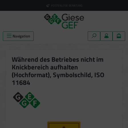
alt springen
KOSTENLOSE BERATUNG
Navigation
Während des Betriebes nicht im
Knickbereich aufhalten
(Hochformat), Symbolschild, ISO
11684
Bildergalerie überspringen