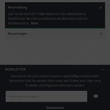
Beschreibung
Besondere Features:
LAV-Schild nach ISO 11684 Material: Folie selbstklebend
Verwendung genauer Standortdaten
Endgeräteeigenschaften zur Identifikation aktiv abfragen
Hochformat: 96 x 50 mm Während des Betriebes nicht im
Knickbereich a…
Mehr
Bewertungen
NEWSLETTER
Abonnieren Sie jetzt einfach unseren regelmäßig erscheinenden
Newsletter und Sie werden stets unter den Ersten sein, über neue
Produkte und Angebote informiert werden.
E-
Mail-
Adresse
*
Datenschutz