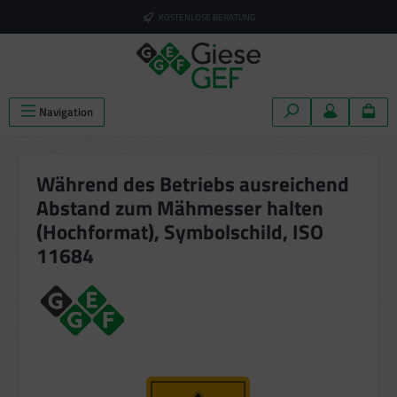
alt springen
KOSTENLOSE BERATUNG
Navigation
Während des Betriebs ausreichend
Abstand zum Mähmesser halten
(Hochformat), Symbolschild, ISO
11684
Bildergalerie überspringen