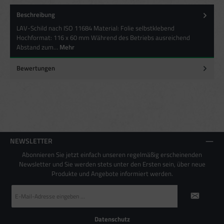
Beschreibung
Besondere Features:
LAV-Schild nach ISO 11684 Material: Folie selbstklebend
Verwendung genauer Standortdaten
Endgeräteeigenschaften zur Identifikation aktiv abfragen
Hochformat: 116 x 60 mm Während des Betriebs ausreichend
Abstand zum…
Mehr
Bewertungen
NEWSLETTER
Abonnieren Sie jetzt einfach unseren regelmäßig erscheinenden
Newsletter und Sie werden stets unter den Ersten sein, über neue
Produkte und Angebote informiert werden.
E-
Mail-
Adresse
*
Datenschutz