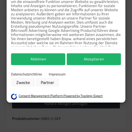
um die einwandfreie Funktion unserer Website zu gewährleisten,
ab
50
3,22 €*
84,97 %
Inhalte und Anzeigen zu personalisieren, Funktionen für soziale
Medien anbieten zu können und die Zugriffe auf unserer Website
zu analysieren. Außerdem geben wir Informationen zu Ihrer
Preise exkl. MwSt. zzgl. Versandkosten
Verwendung unserer Website an unsere Partner für soziale
Medien, Werbung und Analysen weiter. Dies umfasst auch die
Erstellung pseudonymer Nutzungsprofile. Unsere Partner
Sofort verfügbar, Lieferzeit: 1-3 Tage
(Microsoft Advertising Google Advertising Products) führen diese
Informationen möglicherweise mit weiteren Daten zusammen, die
auswählen
Größe
Sie ihnen bereitgestellt haben (bspw. anhand eines persönlichen
Accounts) oder welche sie im Rahmen Ihrer Nutzung der Dienste
35x68 mm
50x96 mm
60x116 mm
68x35 mm
gesammelt haben (bspw. Nutzungsdaten anderer Geräte). Ihre
Einwilligung zur Nutzung von Cookies und Pixeln können Sie
88x168 mm
96x50 mm
116x60 mm
168x88 mm
jederzeit widerrufen, indem Sie auf den Datenschutz-Button links
Ablehnen
Akzeptieren
unten klicken und dort die entsprechenden Anpassungen
auswählen
vornehmen.
Material
Folie
Zwecke der Datenverarbeitung durch unsere Partner:
Datenschutzrichtlinie
Impressum
Speichern von oder Zugriff auf Informationen auf einem Endgerät
Zwecke
Partner
Verwendung reduzierter Daten zur Auswahl von Werbeanzeigen
Produkt Anzahl: Gib den gewünschten Wert ein oder benutze die Schaltflächen um die Anzahl zu erhö
Bogen
In den Warenkorb
Erstellung von Profilen für personalisierte Werbung
Verwendung von Profilen zur Auswahl personalisierter Werbung
Consent Management Platform Powered by Tracking-Expert
Erstellung von Profilen zur Personalisierung von Inhalten
Verwendung von Profilen zur Auswahl personalisierter Inhalte
Höhere Mengen anfragen
Messung der Werbeleistung
Messung der Performance von Inhalten
Analyse von Zielgruppen durch Statistiken oder Kombinationen von Daten
Produktnummer:
6965.3−GEF
aus verschiedenen Quellen
Entwicklung und Verbesserung der Angebote
Verwendung reduzierter Daten zur Auswahl von Inhalten