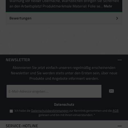
Warnung vor heißer Oberfläche, Warnzeichen Bringen Sie Sicherheit
Verwendung genauer Standortdaten
an den Arbeitsplatz! Produktmerkmale Material: Folie se…
Mehr
Endgeräteeigenschaften zur Identifikation aktiv abfragen
Bewertungen
NEWSLETTER
Abonnieren Sie jetzt einfach unseren regelmäßig erscheinenden
Newsletter und Sie werden stets unter den Ersten sein, über neue
Produkte und Angebote informiert werden.
E-
Mail-
Adresse
*
Datenschutz
Ich habe die
Datenschutzbestimmungen
zur Kenntnis genommen und die
AGB
gelesen und bin mit ihnen einverstanden.
*
SERVICE-HOTLINE