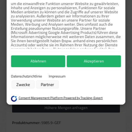
um die einwandfreie Funktion unserer Website zu gewährleisten,
Inhalte und Anzeigen zu personalisieren, Funktionen für soziale
ab
25
21,16 €*
59,28 %
Medien anbieten zu können und die Zugriffe auf unserer Website
zu analysieren. Außerdem geben wir Informationen zu Ihrer
Preise exkl. MwSt. zzgl. Versandkosten
Verwendung unserer Website an unsere Partner für soziale
Medien, Werbung und Analysen weiter. Dies umfasst auch die
Erstellung pseudonymer Nutzungsprofile. Unsere Partner
Sofort verfügbar, Lieferzeit: 1-3 Tage
(Microsoft Advertising Google Advertising Products) führen diese
Informationen möglicherweise mit weiteren Daten zusammen, die
Sie ihnen bereitgestellt haben (bspw. anhand eines persönlichen
auswählen
Größe
Accounts) oder welche sie im Rahmen Ihrer Nutzung der Dienste
gesammelt haben (bspw. Nutzungsdaten anderer Geräte). Ihre
131x185 mm
200x300 mm
262x371 mm
(Diese Option ist zurzeit nicht verfügbar.)
(Diese Option ist zurzeit nicht verfügbar.)
(Diese Option ist zurzeit nicht verfü
Einwilligung zur Nutzung von Cookies und Pixeln können Sie
jederzeit widerrufen, indem Sie auf den Datenschutz-Button links
3131x185 mm
3200x300 mm
3262x371 mm
Ablehnen
Akzeptieren
unten klicken und dort die entsprechenden Anpassungen
vornehmen.
auswählen
Material
Zwecke der Datenverarbeitung durch unsere Partner:
Datenschutzrichtlinie
Impressum
Alu
Folie
Kunststoff
(Diese Option ist zurzeit nicht verfügbar.)
(Diese Option ist zurzeit nicht verfügbar.)
Speichern von oder Zugriff auf Informationen auf einem Endgerät
Zwecke
Partner
Verwendung reduzierter Daten zur Auswahl von Werbeanzeigen
Produkt Anzahl: Gib den gewünschten Wert ein oder benutze die Schaltflächen um die Anzahl zu erhö
Erstellung von Profilen für personalisierte Werbung
Stück
In den Warenkorb
Verwendung von Profilen zur Auswahl personalisierter Werbung
Consent Management Platform Powered by Tracking-Expert
Erstellung von Profilen zur Personalisierung von Inhalten
Verwendung von Profilen zur Auswahl personalisierter Inhalte
Höhere Mengen anfragen
Messung der Werbeleistung
Messung der Performance von Inhalten
Analyse von Zielgruppen durch Statistiken oder Kombinationen von Daten
Produktnummer:
5985.9−GEF
aus verschiedenen Quellen
Entwicklung und Verbesserung der Angebote