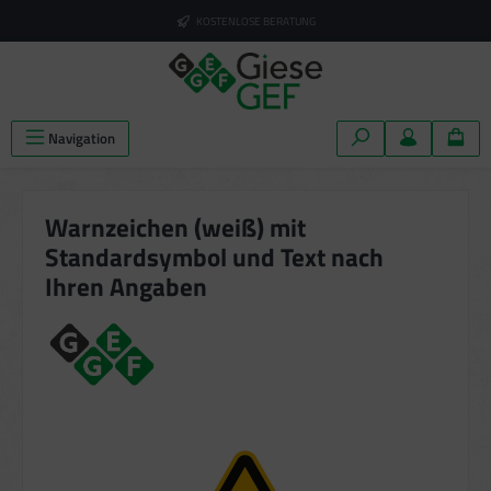
alt springen
KOSTENLOSE BERATUNG
Navigation
Warnzeichen (weiß) mit
Standardsymbol und Text nach
Ihren Angaben
Bildergalerie überspringen