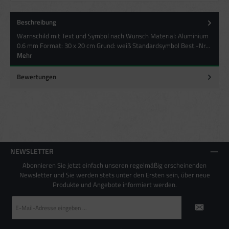
Verwendung reduzierter Daten zur Auswahl von Inhalten
Besondere Features:
Beschreibung
Verwendung genauer Standortdaten
Warnschild mit Text und Symbol nach Wunsch Material: Aluminium
Endgeräteeigenschaften zur Identifikation aktiv abfragen
0.6 mm Format: 30 x 20 cm Grund: weiß Standardsymbol Best.-Nr…
Mehr
Bewertungen
NEWSLETTER
Abonnieren Sie jetzt einfach unseren regelmäßig erscheinenden
Newsletter und Sie werden stets unter den Ersten sein, über neue
Produkte und Angebote informiert werden.
E-
Mail-
Adresse
*