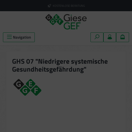
alt springen
KOSTENLOSE BERATUNG
Navigation
GHS 07 "Niedrigere systemische
Gesundheitsgefährdung"
Bildergalerie überspringen