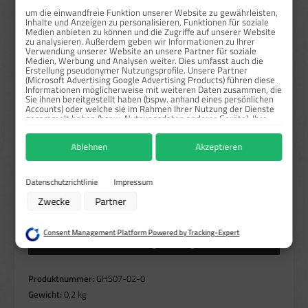
ab
25
11,90 €*
52,78 %
um die einwandfreie Funktion unserer Website zu gewährleisten,
Inhalte und Anzeigen zu personalisieren, Funktionen für soziale
ab
50
10,71 €*
57,5 %
Medien anbieten zu können und die Zugriffe auf unserer Website
zu analysieren. Außerdem geben wir Informationen zu Ihrer
Verwendung unserer Website an unsere Partner für soziale
Preise exkl. MwSt. zzgl. Versandkosten
Medien, Werbung und Analysen weiter. Dies umfasst auch die
Erstellung pseudonymer Nutzungsprofile. Unsere Partner
(Microsoft Advertising Google Advertising Products) führen diese
Sofort verfügbar, Lieferzeit: 1-3 Tage
Informationen möglicherweise mit weiteren Daten zusammen, die
Sie ihnen bereitgestellt haben (bspw. anhand eines persönlichen
auswählen
Größe
Accounts) oder welche sie im Rahmen Ihrer Nutzung der Dienste
gesammelt haben (bspw. Nutzungsdaten anderer Geräte). Ihre
2,5x2,5 cm
5x5 cm
10x10 cm
Einwilligung zur Nutzung von Cookies und Pixeln können Sie
jederzeit widerrufen, indem Sie auf den Datenschutz-Button links
Ablehnen
Akzeptieren
unten klicken und dort die entsprechenden Anpassungen
auswählen
Material
vornehmen.
Haftfolie gem. BS-5609/Rollen
Haftpapier/Rollen
Zwecke der Datenverarbeitung durch unsere Partner:
Datenschutzrichtlinie
Impressum
Speichern von oder Zugriff auf Informationen auf einem Endgerät
Produkt Anzahl: Gib den gewünschten Wert ein oder benutze die Schaltflächen um die Anzahl zu erhö
Zwecke
Partner
Verwendung reduzierter Daten zur Auswahl von Werbeanzeigen
Rolle / 1000 Stk.
In den Warenkorb
Erstellung von Profilen für personalisierte Werbung
Verwendung von Profilen zur Auswahl personalisierter Werbung
Consent Management Platform Powered by Tracking-Expert
Erstellung von Profilen zur Personalisierung von Inhalten
Höhere Mengen anfragen
Verwendung von Profilen zur Auswahl personalisierter Inhalte
Messung der Werbeleistung
Messung der Performance von Inhalten
Produktnummer:
GHS07-02-0
Analyse von Zielgruppen durch Statistiken oder Kombinationen von Daten
aus verschiedenen Quellen
Gewicht:
0,2 kg
Entwicklung und Verbesserung der Angebote