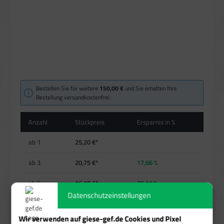
Bestellen Sie für weitere
150,00 €
und Sie erhalten Ihre
Bestellung versandkostenfrei.
Anzahl
Stückpreis
Ersparnis in %
ab
1
25,20 €*
ab
3
20,75 €*
17,66 %
ab
5
16,10 €*
36,11 %
Datenschutzeinstellungen
ab
10
13,90 €*
44,84 %
Wir verwenden auf giese-gef.de Cookies und Pixel