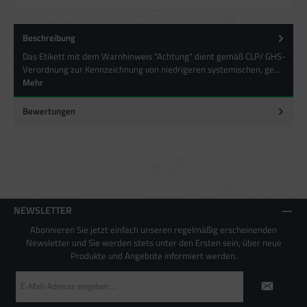
Verwendung reduzierter Daten zur Auswahl von Inhalten
Besondere Features:
Beschreibung
Verwendung genauer Standortdaten
Das Etikett mit dem Warnhinweis "Achtung" dient gemäß CLP/ GHS-
Endgeräteeigenschaften zur Identifikation aktiv abfragen
Verordnung zur Kennzeichnung von niedrigeren systemischen, ge…
Mehr
Bewertungen
NEWSLETTER
Abonnieren Sie jetzt einfach unseren regelmäßig erscheinenden
Newsletter und Sie werden stets unter den Ersten sein, über neue
Produkte und Angebote informiert werden.
E-
Mail-
Adresse
*