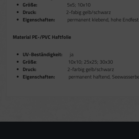
Größe:
5x5; 10x10
Besondere Featur
Druck:
2-fabig gelb/schwarz
Verwendung gena
Eigenschaften:
permanent klebend, hohe Endfest
Endgeräteeigensch
Material PE-/PVC Haftfolie
UV-Beständigkeit:
ja
Größe
: 10x10; 25x25; 30x30
Druck:
2-farbig gelb/schwarz
Eigenschaften:
permanent haftend, Seewasserbes