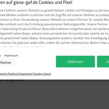
n auf giese-gef.de Cookies und Pixel
tiketten Klasse 5.1"
ie Funktion unserer Website zu gewährleisten, Inhalte und Anzeigen zu persona
ziale Medien anbieten zu können und die Zugriffe auf unserer Website zu analy
ationen zu Ihrer Verwendung unserer Website an unsere Partner für soziale M
 die der Klasse 5.1 zugeordnet sind. Diese umfasst Stoffe, die 
Dies umfasst auch die Erstellung pseudonymer Nutzungsprofile. Unsere Partner 
können, sowie Gegenstände, die solche Stoffe enthalten.
e Advertising Products) führen diese Informationen möglicherweise mit weite
eitgestellt haben (bspw. anhand eines persönlichen Accounts) oder welche sie i
ste gesammelt haben (bspw. Nutzungsdaten anderer Geräte). Ihre Einwilligung 
igenschaften ausgesetzt: Gefahr heftiger Reaktion,Entzündung un
n können Sie jederzeit widerrufen, indem Sie auf den Datenschutz-Button links u
chenden Anpassungen vornehmen.
ie
Impressum
verarbeitung durch unsere Partner:
Kreis" und die Ziffer "5.1", die in der unteren Ecke des Kennze
Ablehnen
A
Partner
r Zugriff auf Informationen auf einem Endgerät
chwarzem Rahmen versehen.
ierter Daten zur Auswahl von Werbeanzeigen
ofilen für personalisierte Werbung
ment Platform Powered by Tracking-Expert
rofilen zur Auswahl personalisierter Werbung
auf angeboten:
filen zur Personalisierung von Inhalten
ofilen zur Auswahl personalisierter Inhalte
beleistung
ormance von Inhalten
ruppen durch Statistiken oder Kombinationen von Daten aus verschiedenen Quellen
Verbesserung der Angebote
ierter Daten zur Auswahl von Inhalten