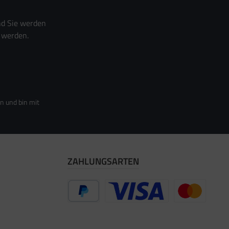
nd Sie werden
 werden.
n und bin mit
ZAHLUNGSARTEN
PayPal
Vorkasse
Zahlung per Re