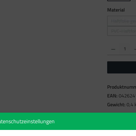
ausw
Material
Haftfolie g
PVC-Haftfol
(
Produkt Anzahl: Gi
Produktnumm
EAN:
042624
Gewicht:
0,4 
tenschutzeinstellungen