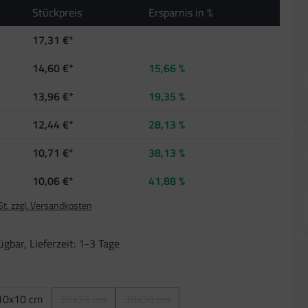
Stückpreis
Ersparnis in %
17,31 €*
14,60 €*
15,66 %
13,96 €*
19,35 %
12,44 €*
28,13 %
10,71 €*
38,13 %
10,06 €*
41,88 %
St. zzgl. Versandkosten
gbar, Lieferzeit: 1-3 Tage
len
10x10 cm
25x25 cm
30x30 cm
(Diese Option ist zurzeit nicht verfügbar.)
(Diese Option ist zurzeit nicht verfügbar.