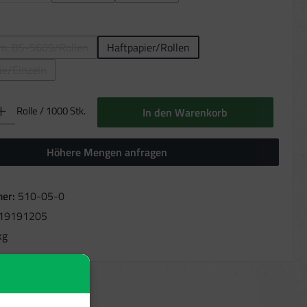
ählen
em. BS-5609/Rollen
Haftpapier/Rollen
(Diese Option ist zurzeit nicht verfügbar.)
ie/Einzeln
Diese Option ist zurzeit nicht verfügbar.)
b den gewünschten Wert ein oder benutze die Schaltflächen um die Anzahl zu erhöhen oder 
Rolle / 1000 Stk.
In den Warenkorb
Höhere Mengen anfragen
er:
510-05-0
19191205
kg