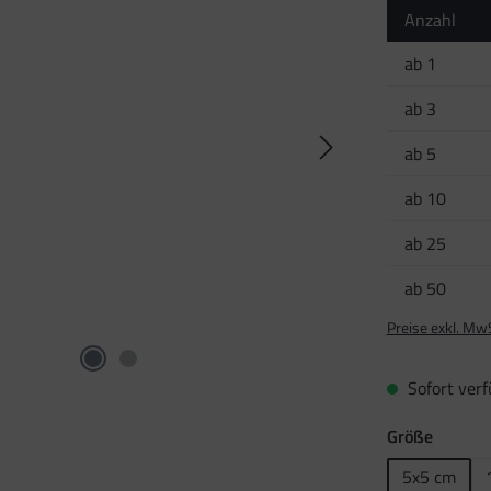
Anzahl
ab
1
ab
3
ab
5
ab
10
ab
25
ab
50
Preise exkl. Mw
Sofort verfü
auswäh
Größe
5x5 cm