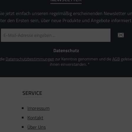
ie jetzt einfach unseren regelmäßig erscheinenden Newsletter u
nter den Ersten sein, über neue Produkte und Angebote informiert
E-
Mail-
Adresse
*
Datenschutz
 die
Datenschutzbestimmungen
zur Kenntnis genommen und die
AGB
gelese
ihnen einverstanden.
*
SERVICE
Impressum
Kontakt
Über Uns