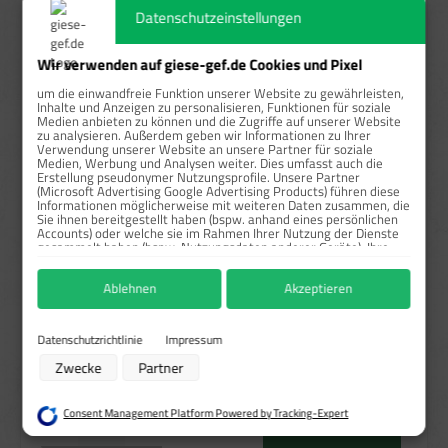
Datenschutzeinstellungen
ab
5
17,00 €*
32 %
ab
10
15,00 €*
40 %
Wir verwenden auf giese-gef.de Cookies und Pixel
um die einwandfreie Funktion unserer Website zu gewährleisten,
ab
20
13,00 €*
48 %
Inhalte und Anzeigen zu personalisieren, Funktionen für soziale
Medien anbieten zu können und die Zugriffe auf unserer Website
zu analysieren. Außerdem geben wir Informationen zu Ihrer
ab
50
12,00 €*
52 %
Verwendung unserer Website an unsere Partner für soziale
Medien, Werbung und Analysen weiter. Dies umfasst auch die
Erstellung pseudonymer Nutzungsprofile. Unsere Partner
Preise exkl. MwSt. zzgl. Versandkosten
(Microsoft Advertising Google Advertising Products) führen diese
Informationen möglicherweise mit weiteren Daten zusammen, die
Sie ihnen bereitgestellt haben (bspw. anhand eines persönlichen
Sofort verfügbar, Lieferzeit: 1-3 Tage
Accounts) oder welche sie im Rahmen Ihrer Nutzung der Dienste
gesammelt haben (bspw. Nutzungsdaten anderer Geräte). Ihre
auswählen
Größe
Einwilligung zur Nutzung von Cookies und Pixeln können Sie
jederzeit widerrufen, indem Sie auf den Datenschutz-Button links
5x5 cm
10x10 cm
25x25 cm
30x30 cm
Ablehnen
Akzeptieren
unten klicken und dort die entsprechenden Anpassungen
(Diese Option ist zurzeit nicht verfügbar.)
(Diese Option ist zurzeit nicht 
vornehmen.
auswählen
Material
Zwecke der Datenverarbeitung durch unsere Partner:
Datenschutzrichtlinie
Impressum
Haftfolie gem. BS-5609/Rollen
Haftpapier/Rollen
Speichern von oder Zugriff auf Informationen auf einem Endgerät
Zwecke
Partner
Verwendung reduzierter Daten zur Auswahl von Werbeanzeigen
PVC-Haftfolie/Einzeln
Erstellung von Profilen für personalisierte Werbung
Verwendung von Profilen zur Auswahl personalisierter Werbung
Consent Management Platform Powered by Tracking-Expert
Produkt Anzahl: Gib den gewünschten Wert ein oder benutze die Schaltflächen um die Anzahl zu erhö
Erstellung von Profilen zur Personalisierung von Inhalten
Rolle / 1000 Stk.
In den Warenkorb
Verwendung von Profilen zur Auswahl personalisierter Inhalte