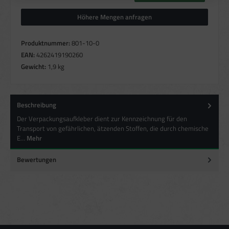
Messung der Werbeleistung
Messung der Performance von Inhalten
Höhere Mengen anfragen
Analyse von Zielgruppen durch Statistiken oder Kombinationen von Daten
aus verschiedenen Quellen
Entwicklung und Verbesserung der Angebote
Produktnummer:
801-10-0
Verwendung reduzierter Daten zur Auswahl von Inhalten
EAN:
4262419190260
Besondere Features:
Gewicht:
1,9 kg
Verwendung genauer Standortdaten
Endgeräteeigenschaften zur Identifikation aktiv abfragen
Beschreibung
Der Verpackungsaufkleber dient zur Kennzeichnung für den
Transport von gefährlichen, ätzenden Stoffen, die durch chemische
E…
Mehr
Bewertungen