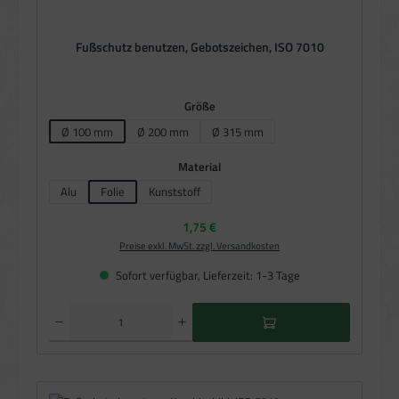
Fußschutz benutzen, Gebotszeichen, ISO 7010
auswählen
Größe
Ø 100 mm
Ø 200 mm
Ø 315 mm
(Diese Option ist zurzeit nicht verfügbar.)
auswählen
Material
Alu
Folie
Kunststoff
Regulärer Preis:
1,75 €
Preise exkl. MwSt. zzgl. Versandkosten
Sofort verfügbar, Lieferzeit: 1-3 Tage
Produkt Anzahl: Gib den gewünschten Wert ein oder benutze die Schaltflächen um die Anzahl zu e