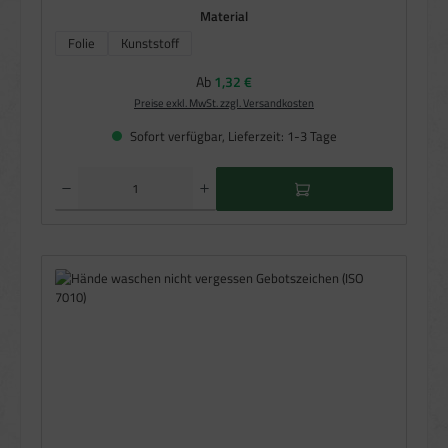
auswählen
Material
Folie
Kunststoff
Regulärer Preis:
Ab
1,32 €
Preise exkl. MwSt. zzgl. Versandkosten
Sofort verfügbar, Lieferzeit: 1-3 Tage
Produkt Anzahl: Gib den gewünschten Wert ein oder benutze die Schaltflächen um die Anzahl zu e