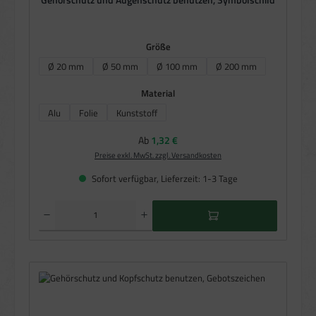
Gehörschutz und Augenschutz benutzen, Symbolschild
auswählen
Größe
Ø 20 mm
Ø 50 mm
Ø 100 mm
Ø 200 mm
auswählen
Material
Alu
Folie
Kunststoff
Regulärer Preis:
Ab
1,32 €
Preise exkl. MwSt. zzgl. Versandkosten
Sofort verfügbar, Lieferzeit: 1-3 Tage
Produkt Anzahl: Gib den gewünschten Wert ein oder benutze die Schaltflächen um die Anzahl zu e