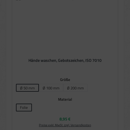
Hände waschen, Gebotszeichen, ISO 7010
auswählen
Größe
Ø 50 mm
Ø 100 mm
Ø 200 mm
auswählen
Material
Folie
Regulärer Preis:
8,95 €
Preise exkl. MwSt. zzgl. Versandkosten