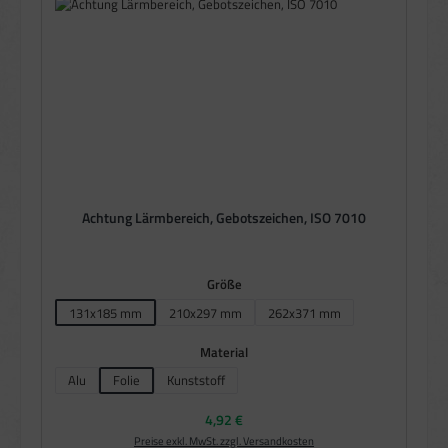
Achtung Lärmbereich, Gebotszeichen, ISO 7010
auswählen
Größe
131x185 mm
210x297 mm
262x371 mm
(Diese Option ist zurzeit nicht verfügbar.)
(Diese Option ist zurzeit nicht v
auswählen
Material
Alu
Folie
Kunststoff
(Diese Option ist zurzeit nicht verfügbar.)
Regulärer Preis:
4,92 €
Preise exkl. MwSt. zzgl. Versandkosten