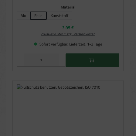
auswählen
Material
Alu
Folie
Kunststoff
(Diese Option ist zurzeit nicht verfügbar.)
(Diese Option ist zurzeit nicht verfügbar.)
Regulärer Preis:
3,95 €
Preise exkl. MwSt. zzgl. Versandkosten
Sofort verfügbar, Lieferzeit: 1-3 Tage
Produkt Anzahl: Gib den gewünschten Wert ein oder benutze die Schaltflächen um die Anzahl zu e