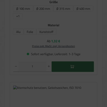
auswählen
Größe
Ø 100 mm
Ø 200 mm
Ø 315 mm
Ø 400 mm
+
1
auswählen
Material
Alu
Folie
Kunststoff
Regulärer Preis:
Ab
1,32 €
Preise exkl. MwSt. zzgl. Versandkosten
Sofort verfügbar, Lieferzeit: 1-3 Tage
Produkt Anzahl: Gib den gewünschten Wert ein oder benutze die Schaltflächen um die Anzahl zu e