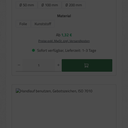
Ø 50 mm
Ø 100 mm
Ø 200 mm
auswählen
Material
Folie
Kunststoff
Regulärer Preis:
Ab
1,32 €
Preise exkl. MwSt. zzgl. Versandkosten
Sofort verfügbar, Lieferzeit: 1-3 Tage
Produkt Anzahl: Gib den gewünschten Wert ein oder benutze die Schaltflächen um die Anzahl zu e