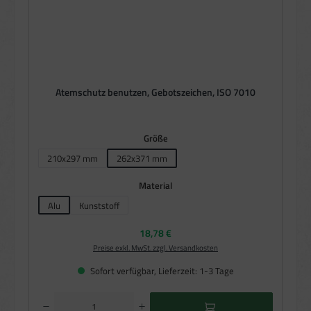
Atemschutz benutzen, Gebotszeichen, ISO 7010
auswählen
Größe
210x297 mm
262x371 mm
(Diese Option ist zurzeit nicht verfügbar.)
auswählen
Material
Alu
Kunststoff
(Diese Option ist zurzeit nicht verfügbar.)
Regulärer Preis:
18,78 €
Preise exkl. MwSt. zzgl. Versandkosten
Sofort verfügbar, Lieferzeit: 1-3 Tage
Produkt Anzahl: Gib den gewünschten Wert ein oder benutze die Schaltflächen um die Anzahl zu e