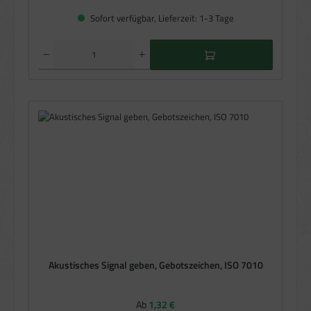
Sofort verfügbar, Lieferzeit: 1-3 Tage
Produkt Anzahl: Gib den gewünschten Wert ein oder benutze die Schaltflächen um die Anzahl zu e
Akustisches Signal geben, Gebotszeichen, ISO 7010
Regulärer Preis:
Ab
1,32 €