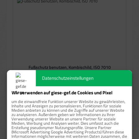
Fußschutz benutzen, Kombischild, ISO 7010
Datenschutzeinstellungen
auswählen
Größe
Wir verwenden auf giese-gef.de Cookies und Pixel
210x297 mm
262x371 mm
(Diese Option ist zurzeit nicht verfügbar.)
um die einwandfreie Funktion unserer Website zu gewährleisten,
Inhalte und Anzeigen zu personalisieren, Funktionen für soziale
auswählen
Material
Medien anbieten zu können und die Zugriffe auf unserer Website
zu analysieren. Außerdem geben wir Informationen zu Ihrer
Alu
Folie
Kunststoff
Verwendung unserer Website an unsere Partner für soziale
(Diese Option ist zurzeit nicht verfügbar.)
(Diese Option ist zurzeit nicht verfügbar.)
Medien, Werbung und Analysen weiter. Dies umfasst auch die
Erstellung pseudonymer Nutzungsprofile. Unsere Partner
Regulärer Preis:
18,78 €
(Microsoft Advertising Google Advertising Products) führen diese
Informationen möglicherweise mit weiteren Daten zusammen, die
Preise exkl. MwSt. zzgl. Versandkosten