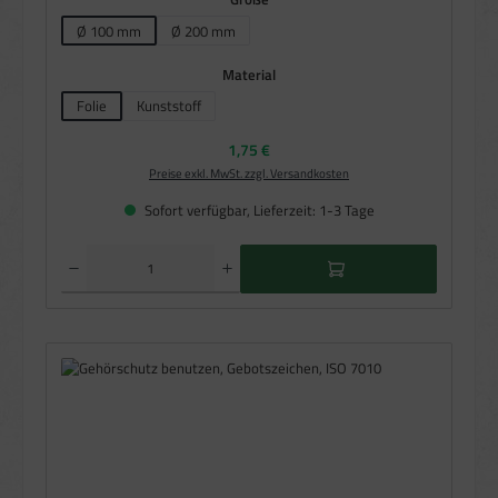
Ø 100 mm
Ø 200 mm
auswählen
Material
Folie
Kunststoff
(Diese Option ist zurzeit nicht verfügbar.)
Regulärer Preis:
1,75 €
Preise exkl. MwSt. zzgl. Versandkosten
Sofort verfügbar, Lieferzeit: 1-3 Tage
Produkt Anzahl: Gib den gewünschten Wert ein oder benutze die Schaltflächen um die Anzahl zu e