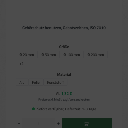
Gehörschutz benutzen, Gebotszeichen, ISO 7010
auswählen
Größe
Ø 20 mm
Ø 50 mm
Ø 100 mm
Ø 200 mm
+
2
auswählen
Material
Alu
Folie
Kunststoff
Regulärer Preis:
Ab
1,32 €
Preise exkl. MwSt. zzgl. Versandkosten
Sofort verfügbar, Lieferzeit: 1-3 Tage
Produkt Anzahl: Gib den gewünschten Wert ein oder benutze die Schaltflächen um die Anzahl zu e