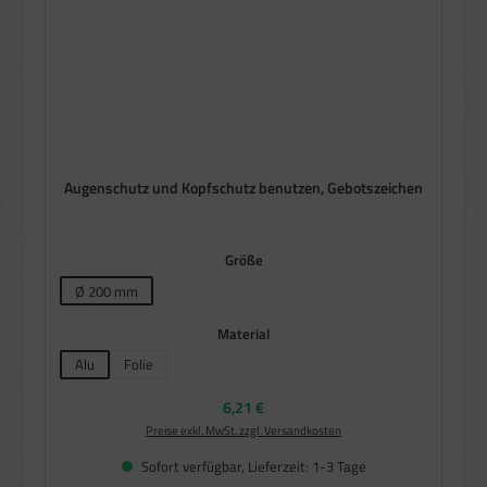
Augenschutz und Kopfschutz benutzen, Gebotszeichen
auswählen
Größe
Ø 200 mm
auswählen
Material
Alu
Folie
Regulärer Preis:
6,21 €
Preise exkl. MwSt. zzgl. Versandkosten
Sofort verfügbar, Lieferzeit: 1-3 Tage