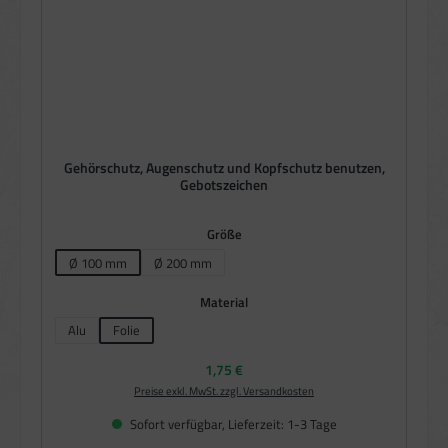
Gehörschutz, Augenschutz und Kopfschutz benutzen,
Gebotszeichen
auswählen
Größe
Ø 100 mm
Ø 200 mm
auswählen
Material
Alu
Folie
Regulärer Preis:
1,75 €
Preise exkl. MwSt. zzgl. Versandkosten
Sofort verfügbar, Lieferzeit: 1-3 Tage