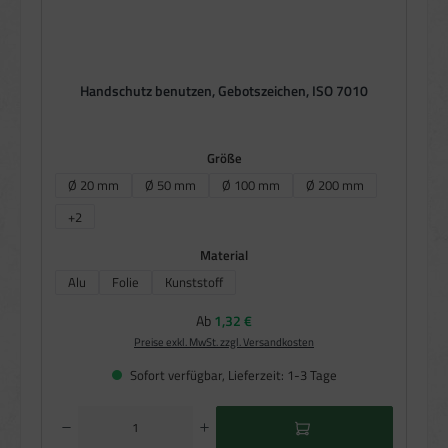
Handschutz benutzen, Gebotszeichen, ISO 7010
auswählen
Größe
Ø 20 mm
Ø 50 mm
Ø 100 mm
Ø 200 mm
+
2
auswählen
Material
Alu
Folie
Kunststoff
Regulärer Preis:
Ab
1,32 €
Preise exkl. MwSt. zzgl. Versandkosten
Sofort verfügbar, Lieferzeit: 1-3 Tage
Produkt Anzahl: Gib den gewünschten Wert ein oder benutze die Schaltflächen um die Anzahl zu e