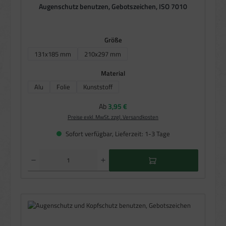
Augenschutz benutzen, Gebotszeichen, ISO 7010
auswählen
Größe
131x185 mm
210x297 mm
auswählen
Material
Alu
Folie
Kunststoff
Regulärer Preis:
Ab
3,95 €
Preise exkl. MwSt. zzgl. Versandkosten
Sofort verfügbar, Lieferzeit: 1-3 Tage
Produkt Anzahl: Gib den gewünschten Wert ein oder benutze die Schaltflächen um die Anzahl zu e