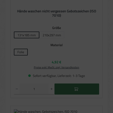
Hände waschen nicht vergessen Gebotszeichen (ISO
7010)
auswählen
Größe
131x185 mm
210x297 mm
auswählen
Material
Folie
Regulärer Preis:
4,92 €
Preise exkl. MwSt. zzgl. Versandkosten
Sofort verfügbar, Lieferzeit: 1-3 Tage
Produkt Anzahl: Gib den gewünschten Wert ein oder benutze die Schaltflächen um die Anzahl zu e