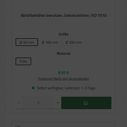
Abfallbehälter benutzen, Gebotszeichen, ISO 7010
auswählen
Größe
Ø 50 mm
Ø 100 mm
Ø 200 mm
auswählen
Material
Folie
Regulärer Preis:
8,95 €
Preise exkl. MwSt. zzgl. Versandkosten
Sofort verfügbar, Lieferzeit: 1-3 Tage
Produkt Anzahl: Gib den gewünschten Wert ein oder benutze die Schaltflächen um die Anzahl zu e