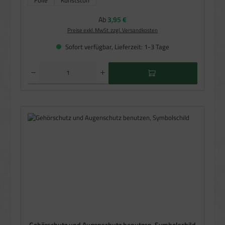
Regulärer Preis:
Ab
3,95 €
Preise exkl. MwSt. zzgl. Versandkosten
Sofort verfügbar, Lieferzeit: 1-3 Tage
Produkt Anzahl: Gib den gewünschten Wert ein oder benutze die Schaltflächen um die Anzahl zu e