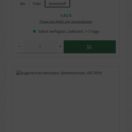
Alu
Folie
Kunststoff
Regulärer Preis:
4,92 €
Preise exkl. MwSt. zzgl. Versandkosten
Sofort verfügbar, Lieferzeit: 1-3 Tage
Produkt Anzahl: Gib den gewünschten Wert ein oder benutze die Schaltflächen um die Anzahl zu e