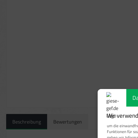
Da
Wir verwende
Beschreibung
Bewertungen
um die einwandfre
Funktionen für so
geben wir Inform