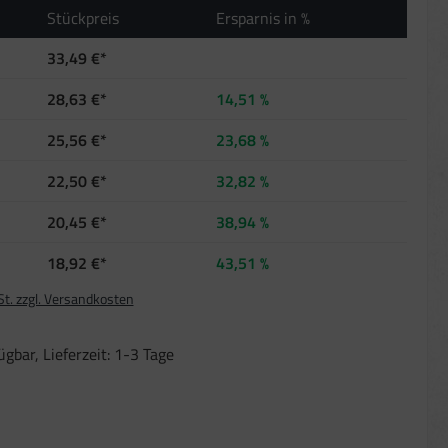
Stückpreis
Ersparnis in %
33,49 €*
28,63 €*
14,51 %
25,56 €*
23,68 %
22,50 €*
32,82 %
20,45 €*
38,94 %
18,92 €*
43,51 %
St. zzgl. Versandkosten
gbar, Lieferzeit: 1-3 Tage
len