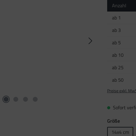
Anzahl
ab
1
ab
3
ab
5
ab
10
ab
25
ab
50
Preise exkl. Mw
Sofort verfü
auswäh
Größe
14x4 cm