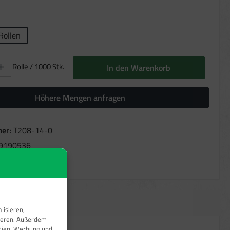
ählen
Rollen
b den gewünschten Wert ein oder benutze die Schaltflächen um die Anzahl zu erhöhen oder 
Rolle / 1000 Stk.
In den Warenkorb
Höhere Mengen anfragen
er:
T208-14-0
9190536
kg
lisieren,
sieren. Außerdem
edien, Werbung und