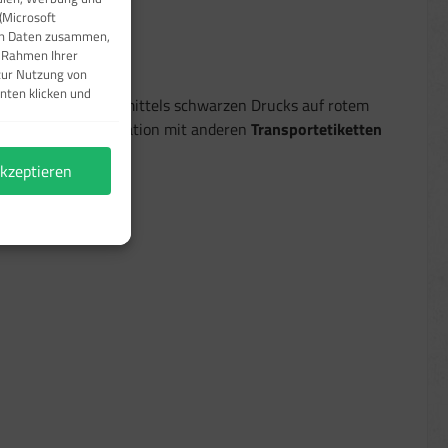
(Microsoft
ren Daten zusammen,
m Rahmen Ihrer
zur Nutzung von
nten klicken und
sportetikett
hebt mittels schwarzen Drucks auf rotem
end
oder in Kombination mit anderen
Transportetiketten
kzeptieren