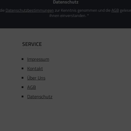
Datenschutz
 die
Datenschutzbestimmungen
zur Kenntnis genommen und die
AGB
gelese
ihnen einverstanden.
*
SERVICE
Impressum
Kontakt
Über Uns
AGB
Datenschutz