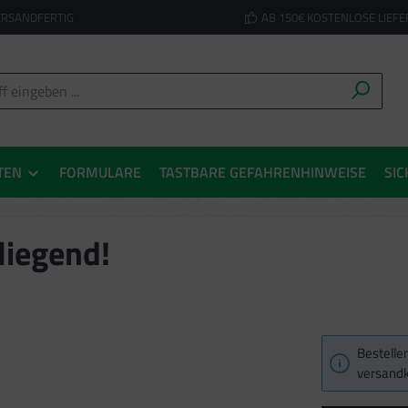
ERSANDFERTIG
AB 150€ KOSTENLOSE LIEF
TEN
FORMULARE
TASTBARE GEFAHRENHINWEISE
SIC
liegend!
Bestellen
versandk