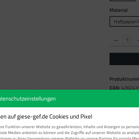
ausw
Material
Haftpapier/
Produkt Anzahl: Gi
Produktnumm
EAN:
426241
Gewicht:
1,4 
tenschutzeinstellungen
n auf giese-gef.de Cookies und Pixel
ie Funktion unserer Website zu gewährleisten, Inhalte und Anzeigen zu persona
ziale Medien anbieten zu können und die Zugriffe auf unserer Website zu analy
ationen zu Ihrer Verwendung unserer Website an unsere Partner für soziale M