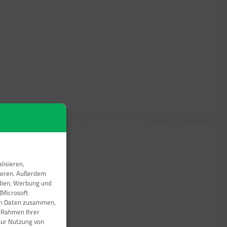
die Anzahl zu erhöhen oder zu reduzieren.
leber &
lisieren,
sieren. Außerdem
edien, Werbung und
(Microsoft
ren Daten zusammen,
m Rahmen Ihrer
zur Nutzung von