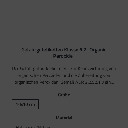
Gefahrgutetiketten Klasse 5.2 "Organic
Peroxide"
Der Gefahrgutaufkleber dient zur Kennzeichnung von
organischen Peroxiden und die Zubereitung von
organischen Peroxiden. Gemäß ADR 2.2.52.1.3 sind
organische Perixide, Stoffe, die das bivalente -O-O-
auswählen
Größe
Strukturelement enthalten und die als Derivate des
Wasserstoffperoxids, in welchem ein
10x10 cm
 verfügbar.)
ist zurzeit nicht verfügbar.)
Wasserstoffatom oder beide Wasserstoffatome durch
organische Radikale ersetzt sind, angesehen werden
auswählen
Material
können. Die Klasse 5.2 ist folgenden
Haftpapier/Rollen