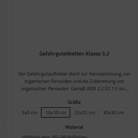
Gefahrgutetiketten Klasse 5.2
Der Gefahrgutaufkleber dient zur Kennzeichnung von
organischen Peroxiden und die Zubereitung von
organischen Peroxiden. Gemäß ADR 2.2.52.1.3 sind
organische Perixide, Stoffe, die das bivalente -O-O-
auswählen
Größe
Strukturelement enthalten und die als Derivate des
Wasserstoffperoxids, in welchem ein
5x5 cm
10x10 cm
25x25 cm
30x30 cm
(Diese Option ist zurzeit nicht
(Diese Option 
Wasserstoffatom oder beide Wasserstoffatome durch
organische Radikale ersetzt sind, angesehen werden
auswählen
Material
können. Die Klasse 5.2 ist folgenden
Haftfolie gem. BS-5609/Rollen