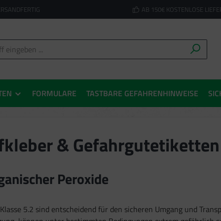
ERSANDFERTIG
AB 150€ KOSTENLOSE LIEF
TEN
FORMULARE
TASTBARE GEFAHRENHINWEISE
SIC
fkleber & Gefahrgutetikette
ganischer Peroxide
 Klasse 5.2 sind entscheidend für den sicheren Umgang und Trans
etzung, können unter bestimmten Bedingungen extrem gefährlich se