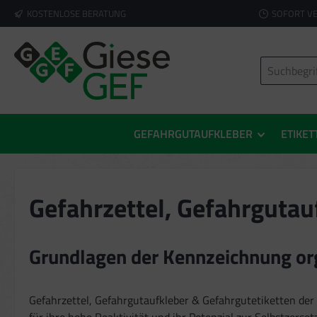
KOSTENLOSE BERATUNG
SOFORT V
springen
Zur Hauptnavigation springen
GEFAHRGUTAUFKLEBER
ETIKET
Gefahrzettel, Gefahrgutau
Grundlagen der Kennzeichnung or
Gefahrzettel, Gefahrgutaufkleber & Gefahrgutetiketten der
für ihre hohe Reaktivität und ihr Potenzial zur Selbstzers