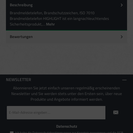
Beschreibung
Besondere Features:
Brandmeldetelefon, Brandschutzzeichen, ISO 7010
Verwendung genauer Standortdaten
Brandmeldetelefon HIGHLIGHT ist ein langnachleuchtendes
Endgeräteeigenschaften zur Identifikation aktiv abfragen
Sicherheitsprodukt,…
Mehr
Bewertungen
NEWSLETTER
Abonnieren Sie jetzt einfach unseren regelmäßig erscheinenden
Newsletter und Sie werden stets unter den Ersten sein, über neue
Produkte und Angebote informiert werden.
E-
Mail-
Adresse
*
Datenschutz
Ich habe die
Datenschutzbestimmungen
zur Kenntnis genommen und die
AGB