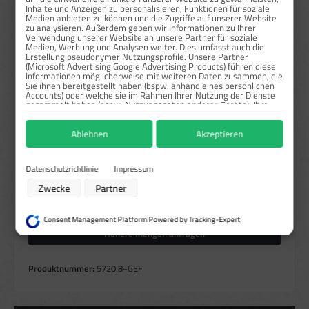
Inhalte und Anzeigen zu personalisieren, Funktionen für soziale
Medien anbieten zu können und die Zugriffe auf unserer Website
Sofort verfügbar, Lieferzeit: 1-3 Tage
zu analysieren. Außerdem geben wir Informationen zu Ihrer
Verwendung unserer Website an unsere Partner für soziale
Medien, Werbung und Analysen weiter. Dies umfasst auch die
auswählen
Größe
Erstellung pseudonymer Nutzungsprofile. Unsere Partner
(Microsoft Advertising Google Advertising Products) führen diese
148x148 mm
200x200 mm
300x300 mm
Informationen möglicherweise mit weiteren Daten zusammen, die
Sie ihnen bereitgestellt haben (bspw. anhand eines persönlichen
auswählen
Leuchtstärke
Accounts) oder welche sie im Rahmen Ihrer Nutzung der Dienste
gesammelt haben (bspw. Nutzungsdaten anderer Geräte). Ihre
Einwilligung zur Nutzung von Cookies und Pixeln können Sie
jederzeit widerrufen, indem Sie auf den Datenschutz-Button links
Ablehnen
Akzeptieren
unten klicken und dort die entsprechenden Anpassungen
auswählen
Material
vornehmen.
Folie
Kunststoff
Zwecke der Datenverarbeitung durch unsere Partner:
Datenschutzrichtlinie
Impressum
Speichern von oder Zugriff auf Informationen auf einem Endgerät
Zwecke
Partner
Produkt Anzahl: Gib den gewünschten Wert ein oder benutze die Schaltflächen um die Anzahl zu erhö
Verwendung reduzierter Daten zur Auswahl von Werbeanzeigen
Stück
In den Warenkorb
Erstellung von Profilen für personalisierte Werbung
Verwendung von Profilen zur Auswahl personalisierter Werbung
Consent Management Platform Powered by Tracking-Expert
Erstellung von Profilen zur Personalisierung von Inhalten
Höhere Mengen anfragen
Verwendung von Profilen zur Auswahl personalisierter Inhalte
Messung der Werbeleistung
Messung der Performance von Inhalten
Produktnummer:
5720.8−GEF
Analyse von Zielgruppen durch Statistiken oder Kombinationen von Daten
aus verschiedenen Quellen
Entwicklung und Verbesserung der Angebote
Verwendung reduzierter Daten zur Auswahl von Inhalten