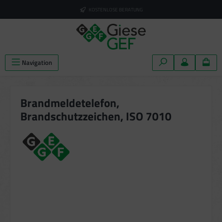
alt springen
KOSTENLOSE BERATUNG
Navigation
Brandmeldetelefon,
Brandschutzzeichen, ISO 7010
Bildergalerie überspringen