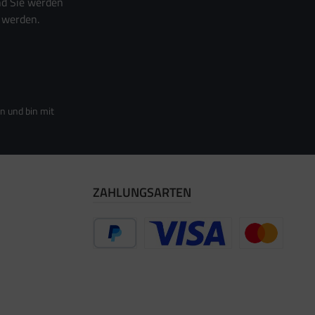
nd Sie werden
 werden.
n und bin mit
ZAHLUNGSARTEN
PayPal
Vorkasse
Zahlung per Re