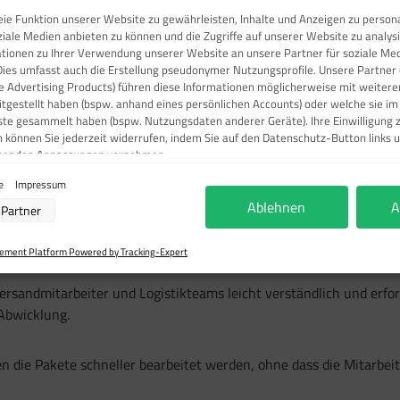
Sofort verfügbar, Lieferzeit: 1-3 Tage
ie Funktion unserer Website zu gewährleisten, Inhalte und Anzeigen zu persona
ziale Medien anbieten zu können und die Zugriffe auf unserer Website zu analy
ationen zu Ihrer Verwendung unserer Website an unsere Partner für soziale M
Dies umfasst auch die Erstellung pseudonymer Nutzungsprofile. Unsere Partner 
e Advertising Products) führen diese Informationen möglicherweise mit weite
eitgestellt haben (bspw. anhand eines persönlichen Accounts) oder welche sie i
ste gesammelt haben (bspw. Nutzungsdaten anderer Geräte). Ihre Einwilligung 
n können Sie jederzeit widerrufen, indem Sie auf den Datenschutz-Button links u
chenden Anpassungen vornehmen.
klebern im Versand
ie
Impressum
verarbeitung durch unsere Partner:
Ablehnen
A
Partner
r Zugriff auf Informationen auf einem Endgerät
ierter Daten zur Auswahl von Werbeanzeigen
eber weist darauf hin, wie die Sendung zu behandeln ist, was zu 
ofilen für personalisierte Werbung
ment Platform Powered by Tracking-Expert
rofilen zur Auswahl personalisierter Werbung
filen zur Personalisierung von Inhalten
ofilen zur Auswahl personalisierter Inhalte
Versandmitarbeiter und Logistikteams leicht verständlich und erfor
beleistung
 Abwicklung.
ormance von Inhalten
ruppen durch Statistiken oder Kombinationen von Daten aus verschiedenen Quellen
Verbesserung der Angebote
ierter Daten zur Auswahl von Inhalten
die Pakete schneller bearbeitet werden, ohne dass die Mitarbeit