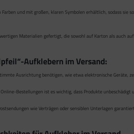
es:
uer Standortdaten
 Farben und mit großen, klaren Symbolen erhältlich, sodass sie sof
aften zur Identifikation aktiv abfragen
rtigen Materialien gefertigt, die sowohl auf Karton als auch auf 
pfeil“-Aufklebern im Versand:
stimmte Ausrichtung benötigen, wie etwa elektronische Geräte, z
 Online-Bestellungen ist es wichtig, dass Produkte unbeschädig
ostsendungen wie Verträgen oder sensiblen Unterlagen garantiert 
hkeiten für Aufkleber im Versand