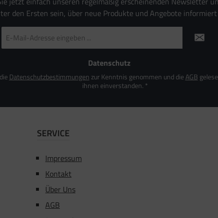
ie jetzt einfach unseren regelmäßig erscheinenden Newsletter u
nter den Ersten sein, über neue Produkte und Angebote informiert
E-
Mail-
Adresse
*
Datenschutz
 die
Datenschutzbestimmungen
zur Kenntnis genommen und die
AGB
gelese
ihnen einverstanden.
*
SERVICE
Impressum
Kontakt
Über Uns
AGB