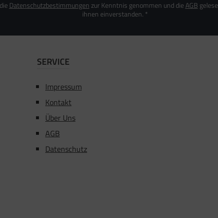
 die
Datenschutzbestimmungen
zur Kenntnis genommen und die
AGB
gelese
ihnen einverstanden.
*
SERVICE
Impressum
Kontakt
Über Uns
AGB
Datenschutz