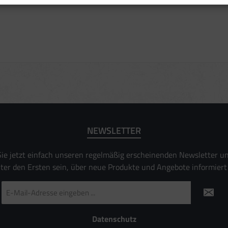
filen zur Personalisierung von Inhalten
ofilen zur Auswahl personalisierter Inhalte
beleistung
ormance von Inhalten
ruppen durch Statistiken oder Kombinationen von Daten aus verschiedenen Quellen
Verbesserung der Angebote
ierter Daten zur Auswahl von Inhalten
es:
uer Standortdaten
aften zur Identifikation aktiv abfragen
NEWSLETTER
ie jetzt einfach unseren regelmäßig erscheinenden Newsletter u
nter den Ersten sein, über neue Produkte und Angebote informiert
E-
Mail-
Adresse
*
Datenschutz