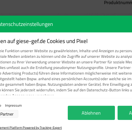
Produktnumm
tenschutzeinstellungen
n auf giese-gef.de Cookies und Pixel
fahrt ständig freihalten (rechteckig)
ie Funktion unserer Website zu gewährleisten, Inhalte und Anzeigen zu persona
ziale Medien anbieten zu können und die Zugriffe auf unserer Website zu analy
en (rechteckig), Notfallzeichen
ationen zu Ihrer Verwendung unserer Website an unsere Partner für soziale M
Dies umfasst auch die Erstellung pseudonymer Nutzungsprofile. Unsere Partner 
rtigen Hinweisschild!
e Advertising Products) führen diese Informationen möglicherweise mit weite
eitgestellt haben (bspw. anhand eines persönlichen Accounts) oder welche sie i
ste gesammelt haben (bspw. Nutzungsdaten anderer Geräte). Ihre Einwilligung 
erwehrzufahrt stets frei bleibt und Einsatzkräfte ungehindert pa
n können Sie jederzeit widerrufen, indem Sie auf den Datenschutz-Button links u
chenden Anpassungen vornehmen.
ie
Impressum
verarbeitung durch unsere Partner:
Ablehnen
A
Partner
r Zugriff auf Informationen auf einem Endgerät
ierter Daten zur Auswahl von Werbeanzeigen
ofilen für personalisierte Werbung
ment Platform Powered by Tracking-Expert
rofilen zur Auswahl personalisierter Werbung