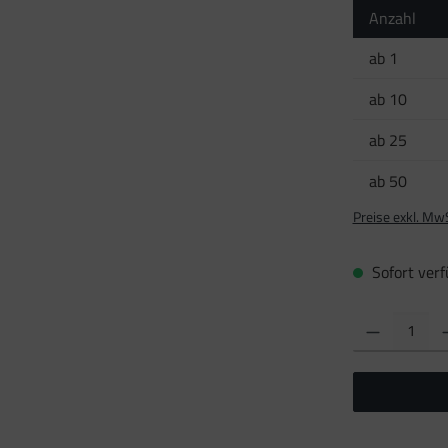
Anzahl
ab
1
ab
10
ab
25
ab
50
Preise exkl. Mw
Sofort verfü
Produkt Anzahl: Gi