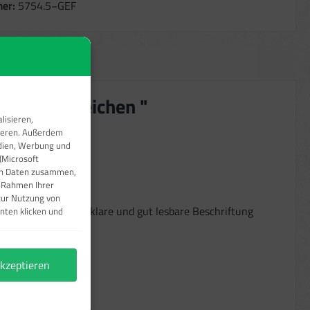
er:
5754.5−GEF
, Notfallzeichen "
lisieren,
sieren. Außerdem
edien, Werbung und
(Microsoft
ren Daten zusammen,
m Rahmen Ihrer
zur Nutzung von
ssieren können. Die klare und gut lesbare Beschriftung
nten klicken und
kzeptieren