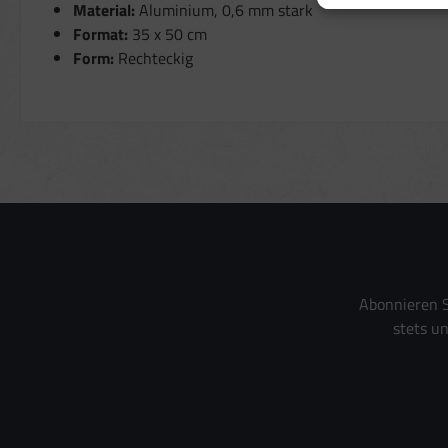
Erstellung von Pro
Material:
Aluminium, 0,6 mm stark
Verwendung von Pr
Format:
35 x 50 cm
Messung der Wer
Messung der Perf
Form:
Rechteckig
Analyse von Zielg
Entwicklung und 
Verwendung reduz
Besondere Featur
Verwendung gena
Endgeräteeigensch
Abonnieren S
stets u