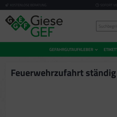
KOSTENLOSE BERATUNG
SOFORT V
springen
Zur Hauptnavigation springen
GEFAHRGUTAUFKLEBER
ETIKET
Feuerwehrzufahrt ständig f
Bildergalerie überspringen