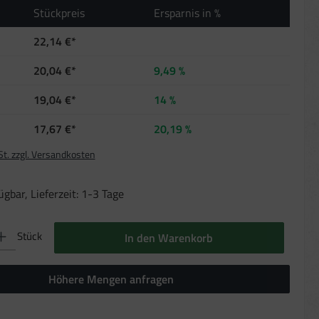
Stückpreis
Ersparnis in %
22,14 €*
20,04 €*
9,49 %
19,04 €*
14 %
17,67 €*
20,19 %
St. zzgl. Versandkosten
gbar, Lieferzeit: 1-3 Tage
b den gewünschten Wert ein oder benutze die Schaltflächen um die Anzahl zu erhöhen oder 
Stück
In den Warenkorb
Höhere Mengen anfragen