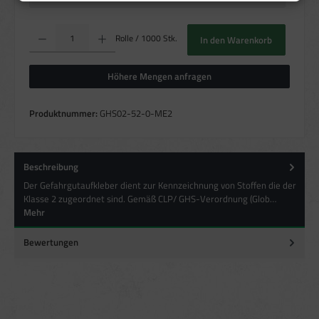
Verwendung von Profilen zur Auswahl personalisierter Inhalte
Messung der Werbeleistung
Messung der Performance von Inhalten
Produkt Anzahl: Gib den gewünschten Wert ein oder benutze die Schaltflächen um die Anzahl zu erhö
Analyse von Zielgruppen durch Statistiken oder Kombinationen von Daten
Rolle / 1000 Stk.
In den Warenkorb
aus verschiedenen Quellen
Entwicklung und Verbesserung der Angebote
Verwendung reduzierter Daten zur Auswahl von Inhalten
Höhere Mengen anfragen
Besondere Features:
Produktnummer:
GHS02-52-0-ME2
Verwendung genauer Standortdaten
Endgeräteeigenschaften zur Identifikation aktiv abfragen
Beschreibung
Der Gefahrgutaufkleber dient zur Kennzeichnung von Stoffen die der
Klasse 2 zugeordnet sind. Gemäß CLP/ GHS-Verordnung (Glob…
Mehr
Bewertungen