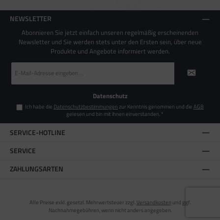
NEWSLETTER
Abonnieren Sie jetzt einfach unseren regelmäßig erscheinenden
Newsletter und Sie werden stets unter den Ersten sein, über neue
Produkte und Angebote informiert werden.
E-
Mail-
Adresse
*
Datenschutz
Ich habe die
Datenschutzbestimmungen
zur Kenntnis genommen und die
AGB
gelesen und bin mit ihnen einverstanden.
*
SERVICE-HOTLINE
SERVICE
ZAHLUNGSARTEN
Alle Preise exkl. gesetzl. Mehrwertsteuer zzgl.
Versandkosten
und ggf.
Nachnahmegebühren, wenn nicht anders angegeben.