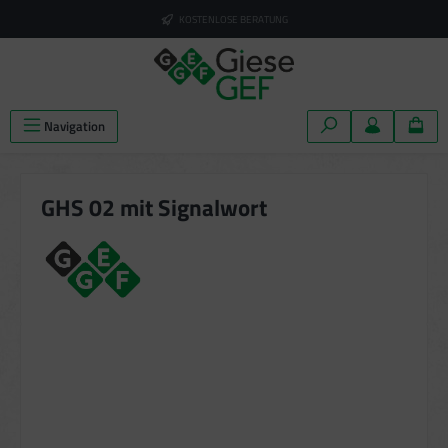
alt springen
KOSTENLOSE BERATUNG
Navigation
GHS 02 mit Signalwort
Bildergalerie überspringen