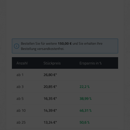
Bestellen Sie für weitere
150,00 €
und Sie erhalten Ihre
Bestellung versandkostenfrei.
Anzahl
Stückpreis
Ersparnis in %
ab
1
26,80 €*
ab
3
20,85 €*
22,2 %
ab
5
16,35 €*
38,99 %
ab
10
14,39 €*
46,31 %
ab
25
13,24 €*
50,6 %