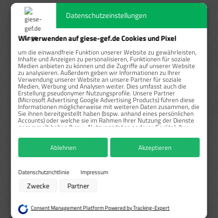
ab
50
5,49 €*
79,51 %
Datenschutzeinstellungen
Preise exkl. MwSt. zzgl. Versandkosten
Wir verwenden auf giese-gef.de Cookies und Pixel
Sofort verfügbar, Lieferzeit: 1-3 Tage
um die einwandfreie Funktion unserer Website zu gewährleisten,
Inhalte und Anzeigen zu personalisieren, Funktionen für soziale
auswählen
Größe
Medien anbieten zu können und die Zugriffe auf unserer Website
zu analysieren. Außerdem geben wir Informationen zu Ihrer
1,8x2,2 cm
2,5x3,1 cm
3,6x4,4 cm
5,2x7,4 cm
Verwendung unserer Website an unsere Partner für soziale
Medien, Werbung und Analysen weiter. Dies umfasst auch die
7,4x10,5 cm
Erstellung pseudonymer Nutzungsprofile. Unsere Partner
(Microsoft Advertising Google Advertising Products) führen diese
auswählen
Material
Informationen möglicherweise mit weiteren Daten zusammen, die
Sie ihnen bereitgestellt haben (bspw. anhand eines persönlichen
Haftfolie gem. BS-5609/Rollen
Haftpapier/Rollen
Accounts) oder welche sie im Rahmen Ihrer Nutzung der Dienste
gesammelt haben (bspw. Nutzungsdaten anderer Geräte). Ihre
Einwilligung zur Nutzung von Cookies und Pixeln können Sie
auswählen
Signalwort
jederzeit widerrufen, indem Sie auf den Datenschutz-Button links
Ablehnen
Akzeptieren
unten klicken und dort die entsprechenden Anpassungen
Achtung
Danger
Gefahr
Warning
vornehmen.
Zwecke der Datenverarbeitung durch unsere Partner:
Datenschutzrichtlinie
Impressum
Sonderanfertigung / Druck
Speichern von oder Zugriff auf Informationen auf einem Endgerät
Zwecke
Partner
Verwendung reduzierter Daten zur Auswahl von Werbeanzeigen
UN-Nummer bitte angeben*
Erstellung von Profilen für personalisierte Werbung
Verwendung von Profilen zur Auswahl personalisierter Werbung
Consent Management Platform Powered by Tracking-Expert
Erstellung von Profilen zur Personalisierung von Inhalten