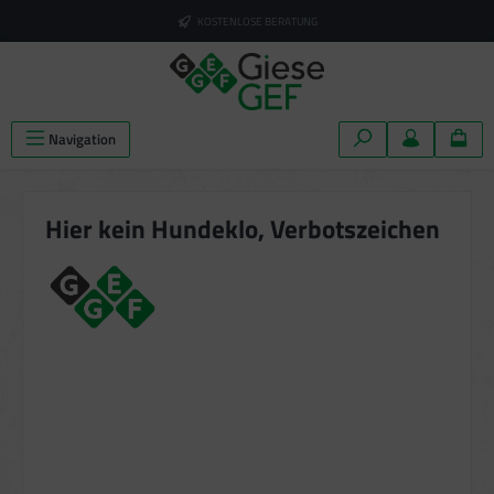
alt springen
KOSTENLOSE BERATUNG
Navigation
Hier kein Hundeklo, Verbotszeichen
Bildergalerie überspringen