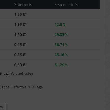
Stückpreis
Ersparnis in %
1,55 €*
1,35 €*
12,9 %
1,10 €*
29,03 %
0,95 €*
38,71 %
0,85 €*
45,16 %
0,60 €*
61,29 %
St. zzgl. Versandkosten
gbar, Lieferzeit: 1-3 Tage
len
cm