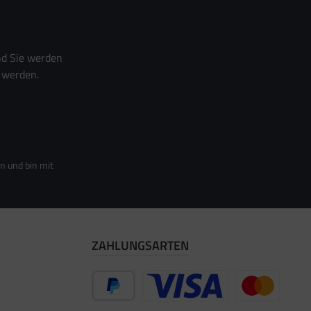
nd Sie werden
 werden.
n und bin mit
ZAHLUNGSARTEN
PayPal
Vorkasse
Zahlung per Re