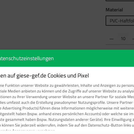
ausw
Material
PVC-Haftfol
Produkt Anzahl: Gi
tenschutzeinstellungen
n auf giese-gef.de Cookies und Pixel
Produktnumm
ie Funktion unserer Website zu gewährleisten, Inhalte und Anzeigen zu persona
ziale Medien anbieten zu können und die Zugriffe auf unserer Website zu analy
ationen zu Ihrer Verwendung unserer Website an unsere Partner für soziale M
Dies umfasst auch die Erstellung pseudonymer Nutzungsprofile. Unsere Partner 
e Advertising Products) führen diese Informationen möglicherweise mit weite
eitgestellt haben (bspw. anhand eines persönlichen Accounts) oder welche sie i
en für Stoffe die im erwärmtem Zusta
ste gesammelt haben (bspw. Nutzungsdaten anderer Geräte). Ihre Einwilligung 
n können Sie jederzeit widerrufen, indem Sie auf den Datenschutz-Button links u
chenden Anpassungen vornehmen.
, muss dieses mit dem hier vorliegenden Kennzeichen vesehen sein