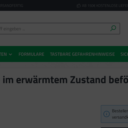
ERSANDFERTIG
AB 150€ KOSTENLOSE LIEF
TEN
FORMULARE
TASTBARE GEFAHRENHINWEISE
SIC
ie im erwärmtem Zustand bef
Bestellen
versandk