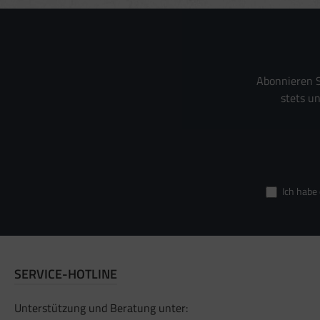
Verwendung reduz
Besondere Featur
Verwendung gena
Endgeräteeigensch
Abonnieren S
stets u
Ich habe
SERVICE-HOTLINE
Unterstützung und Beratung unter: