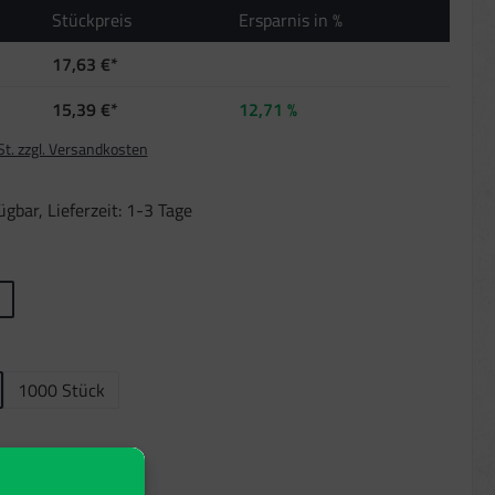
Stückpreis
Ersparnis in %
17,63 €*
15,39 €*
12,71 %
St. zzgl. Versandkosten
gbar, Lieferzeit: 1-3 Tage
len
len
1000 Stück
ählen