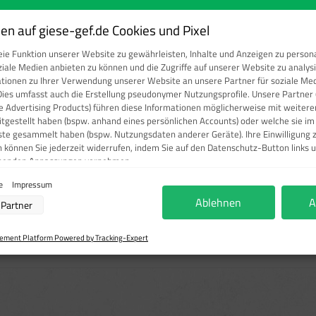
Produkt Anzahl: Gi
n auf giese-gef.de Cookies und Pixel
ie Funktion unserer Website zu gewährleisten, Inhalte und Anzeigen zu persona
ziale Medien anbieten zu können und die Zugriffe auf unserer Website zu analy
ationen zu Ihrer Verwendung unserer Website an unsere Partner für soziale M
Dies umfasst auch die Erstellung pseudonymer Nutzungsprofile. Unsere Partner 
e Advertising Products) führen diese Informationen möglicherweise mit weite
Produktnumm
eitgestellt haben (bspw. anhand eines persönlichen Accounts) oder welche sie i
ste gesammelt haben (bspw. Nutzungsdaten anderer Geräte). Ihre Einwilligung 
n können Sie jederzeit widerrufen, indem Sie auf den Datenschutz-Button links u
chenden Anpassungen vornehmen.
ie
Impressum
verarbeitung durch unsere Partner:
Ablehnen
A
Partner
r Zugriff auf Informationen auf einem Endgerät
eintaschen LIEFERSCHEIN / RECHNUNG
ierter Daten zur Auswahl von Werbeanzeigen
ofilen für personalisierte Werbung
ment Platform Powered by Tracking-Expert
rofilen zur Auswahl personalisierter Werbung
filen zur Personalisierung von Inhalten
ofilen zur Auswahl personalisierter Inhalte
beleistung
ormance von Inhalten
ruppen durch Statistiken oder Kombinationen von Daten aus verschiedenen Quellen
Verbesserung der Angebote