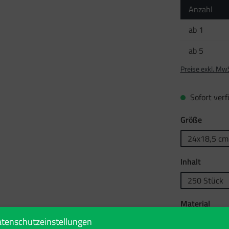
Anzahl
ab
1
ab
5
Preise exkl. Mw
Sofort verfü
auswäh
Größe
24x18,5 cm
auswäh
Inhalt
250 Stück
ausw
Material
tenschutzeinstellungen
PE-Folie