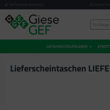
KOSTENLOSE BERATUNG
SOFORT V
springen
Zur Hauptnavigation springen
GEFAHRGUTAUFKLEBER
ETIKET
Lieferscheintaschen LIE
Bildergalerie überspringen