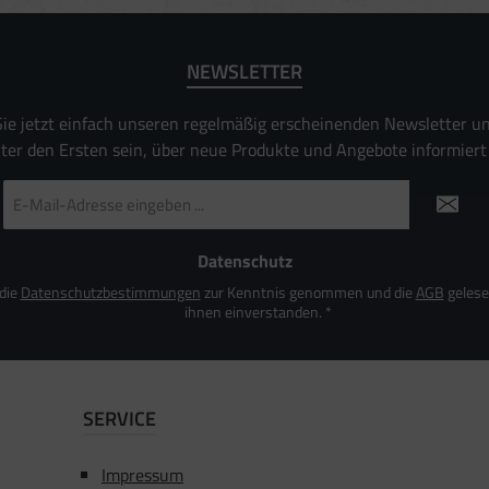
ierter Daten zur Auswahl von Inhalten
es:
NEWSLETTER
uer Standortdaten
aften zur Identifikation aktiv abfragen
ie jetzt einfach unseren regelmäßig erscheinenden Newsletter u
nter den Ersten sein, über neue Produkte und Angebote informiert
E-
Mail-
Adresse
*
Datenschutz
 die
Datenschutzbestimmungen
zur Kenntnis genommen und die
AGB
gelese
ihnen einverstanden.
*
SERVICE
Impressum