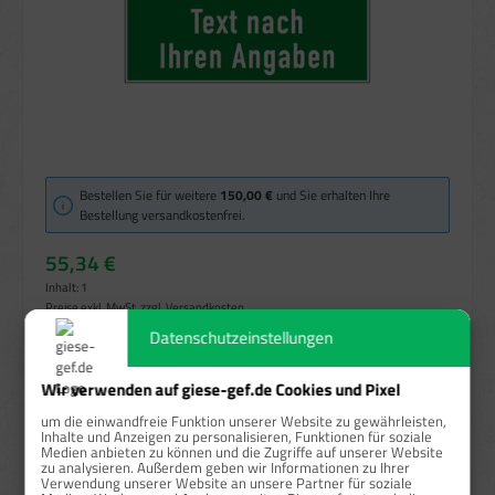
Bestellen Sie für weitere
150,00 €
und Sie erhalten Ihre
Bestellung versandkostenfrei.
55,34 €
Inhalt:
1
Preise exkl. MwSt. zzgl. Versandkosten
Datenschutzeinstellungen
Sofort verfügbar, Lieferzeit: 1-3 Tage
Wir verwenden auf giese-gef.de Cookies und Pixel
auswählen
Größe
um die einwandfreie Funktion unserer Website zu gewährleisten,
, 297x148 mm
297x105 mm
297x105mm
Inhalte und Anzeigen zu personalisieren, Funktionen für soziale
(Diese Option ist zurzeit nicht ver
Medien anbieten zu können und die Zugriffe auf unserer Website
297x148 mm
297x148mm
400x200 mm
(Diese Option ist zurzeit nicht verfügbar.)
(Diese Option ist zurzeit nicht verfügbar.)
zu analysieren. Außerdem geben wir Informationen zu Ihrer
Verwendung unserer Website an unsere Partner für soziale
400x200mm
(Diese Option ist zurzeit nicht verfügbar.)