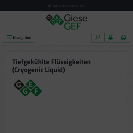
alt springen
KOSTENLOSE BERATUNG
Navigation
Tiefgekühlte Flüssigkeiten
(Cryogenic Liquid)
Bildergalerie überspringen