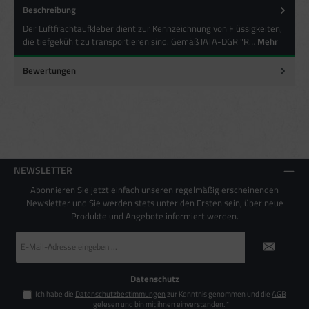
Beschreibung
Besondere Features:
Verwendung genauer Standortdaten
Der Luftfrachtaufkleber dient zur Kennzeichnung von Flüssigkeiten,
Endgeräteeigenschaften zur Identifikation aktiv abfragen
die tiefgekühlt zu transportieren sind. Gemäß IATA-DGR "R…
Mehr
Bewertungen
NEWSLETTER
Abonnieren Sie jetzt einfach unseren regelmäßig erscheinenden
Newsletter und Sie werden stets unter den Ersten sein, über neue
Produkte und Angebote informiert werden.
E-
Mail-
Adresse
*
Datenschutz
Ich habe die
Datenschutzbestimmungen
zur Kenntnis genommen und die
AGB
gelesen und bin mit ihnen einverstanden.
*