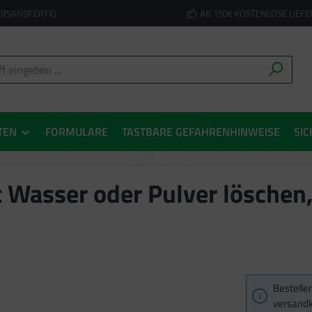
ERSANDFERTIG
AB 150€ KOSTENLOSE LIEF
TEN
FORMULARE
TASTBARE GEFAHRENHINWEISE
SIC
t Wasser oder Pulver löschen,
Bestellen
versandk