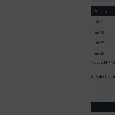
Anzahl
ab
1
ab
10
ab
25
ab
50
Preise exkl. Mw
Sofort verfü
Produkt Anzahl: Gi