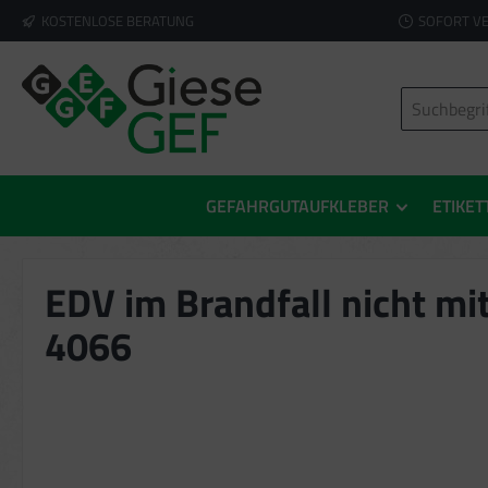
KOSTENLOSE BERATUNG
SOFORT V
springen
Zur Hauptnavigation springen
GEFAHRGUTAUFKLEBER
ETIKET
EDV im Brandfall nicht mi
4066
Bildergalerie überspringen