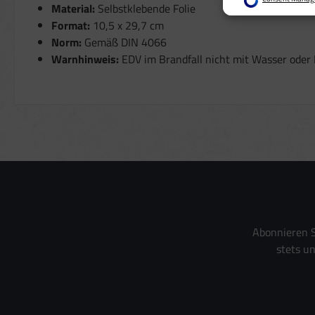
Verwendung von P
Material:
Selbstklebende Folie
Erstellung von Pro
Format:
10,5 x 29,7 cm
Verwendung von Pr
Messung der Wer
Norm:
Gemäß DIN 4066
Messung der Perf
Warnhinweis:
EDV im Brandfall nicht mit Wasser oder 
Analyse von Zielg
Entwicklung und 
Verwendung reduz
Besondere Featur
Verwendung gena
Endgeräteeigensch
Abonnieren S
stets u