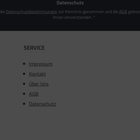
Datenschutz
 die
Datenschutzbestimmungen
zur Kenntnis genommen und die
AGB
gelese
ihnen einverstanden.
*
SERVICE
Impressum
Kontakt
Über Uns
AGB
Datenschutz