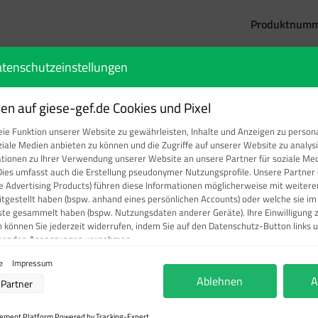
Produktnumm
tenschutzeinstellungen
n auf giese-gef.de Cookies und Pixel
dfall nicht mit Wasser oder Pulver l
ie Funktion unserer Website zu gewährleisten, Inhalte und Anzeigen zu persona
ziale Medien anbieten zu können und die Zugriffe auf unserer Website zu analy
r oder Pulver löschen – Textschild g
ationen zu Ihrer Verwendung unserer Website an unsere Partner für soziale M
Dies umfasst auch die Erstellung pseudonymer Nutzungsprofile. Unsere Partner 
e Advertising Products) führen diese Informationen möglicherweise mit weite
eitgestellt haben (bspw. anhand eines persönlichen Accounts) oder welche sie i
ste gesammelt haben (bspw. Nutzungsdaten anderer Geräte). Ihre Einwilligung 
n können Sie jederzeit widerrufen, indem Sie auf den Datenschutz-Button links u
ch darauf hin, dass EDV-Geräte nicht mit Wasser oder Pulver gelö
chenden Anpassungen vornehmen.
ie
Impressum
verarbeitung durch unsere Partner:
Ablehnen
A
Partner
r Zugriff auf Informationen auf einem Endgerät
ierter Daten zur Auswahl von Werbeanzeigen
ofilen für personalisierte Werbung
ment Platform Powered by Tracking-Expert