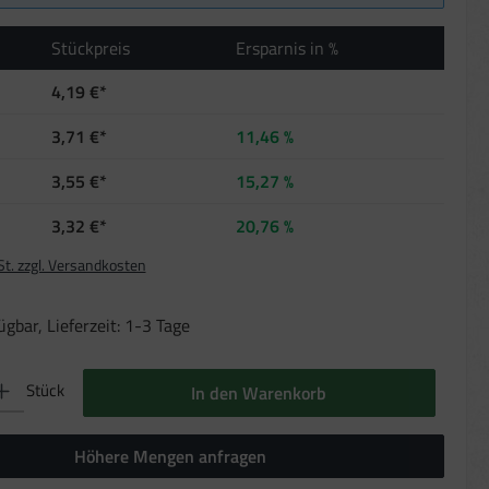
Stückpreis
Ersparnis in %
4,19 €*
3,71 €*
11,46 %
3,55 €*
15,27 %
3,32 €*
20,76 %
St. zzgl. Versandkosten
gbar, Lieferzeit: 1-3 Tage
b den gewünschten Wert ein oder benutze die Schaltflächen um die Anzahl zu erhöhen oder 
Stück
In den Warenkorb
Höhere Mengen anfragen