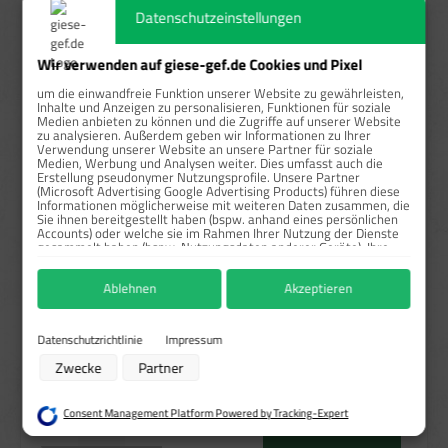
Datenschutzeinstellungen
ab
5
13,96 €*
19,35 %
ab
10
12,44 €*
28,13 %
Wir verwenden auf giese-gef.de Cookies und Pixel
um die einwandfreie Funktion unserer Website zu gewährleisten,
ab
25
10,71 €*
38,13 %
Inhalte und Anzeigen zu personalisieren, Funktionen für soziale
Medien anbieten zu können und die Zugriffe auf unserer Website
zu analysieren. Außerdem geben wir Informationen zu Ihrer
ab
50
10,06 €*
41,88 %
Verwendung unserer Website an unsere Partner für soziale
Medien, Werbung und Analysen weiter. Dies umfasst auch die
Erstellung pseudonymer Nutzungsprofile. Unsere Partner
Preise exkl. MwSt. zzgl. Versandkosten
(Microsoft Advertising Google Advertising Products) führen diese
Informationen möglicherweise mit weiteren Daten zusammen, die
Sie ihnen bereitgestellt haben (bspw. anhand eines persönlichen
Sofort verfügbar, Lieferzeit: 1-3 Tage
Accounts) oder welche sie im Rahmen Ihrer Nutzung der Dienste
gesammelt haben (bspw. Nutzungsdaten anderer Geräte). Ihre
auswählen
Größe
Einwilligung zur Nutzung von Cookies und Pixeln können Sie
jederzeit widerrufen, indem Sie auf den Datenschutz-Button links
5x5 cm
10x10 cm
25x25 cm
Ablehnen
Akzeptieren
unten klicken und dort die entsprechenden Anpassungen
(Diese Option ist zurzeit nicht verfügbar.)
vornehmen.
auswählen
Material
Zwecke der Datenverarbeitung durch unsere Partner:
Datenschutzrichtlinie
Impressum
Haftfolie gem. BS-5609/Rollen
Haftpapier/Rollen
Speichern von oder Zugriff auf Informationen auf einem Endgerät
(Diese Option ist zurzeit nicht verfügbar.)
Zwecke
Partner
Verwendung reduzierter Daten zur Auswahl von Werbeanzeigen
PVC-Haftfolie/Einzeln
(Diese Option ist zurzeit nicht verfügbar.)
Erstellung von Profilen für personalisierte Werbung
Verwendung von Profilen zur Auswahl personalisierter Werbung
Consent Management Platform Powered by Tracking-Expert
Produkt Anzahl: Gib den gewünschten Wert ein oder benutze die Schaltflächen um die Anzahl zu erhö
Erstellung von Profilen zur Personalisierung von Inhalten
Rolle / 1000 Stk.
In den Warenkorb
Verwendung von Profilen zur Auswahl personalisierter Inhalte