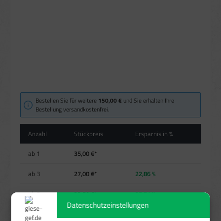
Bestellen Sie für weitere
150,00 €
und Sie erhalten Ihre
Bestellung versandkostenfrei.
Anzahl
Stückpreis
Ersparnis in %
ab
1
35,00 €*
ab
3
27,00 €*
22,86 %
ab
5
22,50 €*
35,71 %
Datenschutzeinstellungen
ab
10
18,90 €*
46 %