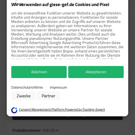
Wir verwenden auf giese-gef.de Cookies und Pixel
ab
25
17,30 €*
50,57 %
um die einwandfreie Funktion unserer Website zu gewährleisten,
Inhalte und Anzeigen zu personalisieren, Funktionen für soziale
ab
50
16,45 €*
53 %
Medien anbieten zu können und die Zugriffe auf unserer Website
zu analysieren. Außerdem geben wir Informationen zu Ihrer
Verwendung unserer Website an unsere Partner für soziale
Preise exkl. MwSt. zzgl. Versandkosten
Medien, Werbung und Analysen weiter. Dies umfasst auch die
Erstellung pseudonymer Nutzungsprofile. Unsere Partner
(Microsoft Advertising Google Advertising Products) führen diese
Sofort verfügbar, Lieferzeit: 1-3 Tage
Informationen möglicherweise mit weiteren Daten zusammen, die
Sie ihnen bereitgestellt haben (bspw. anhand eines persönlichen
auswählen
Größe
Accounts) oder welche sie im Rahmen Ihrer Nutzung der Dienste
gesammelt haben (bspw. Nutzungsdaten anderer Geräte). Ihre
5x5 cm
10x10 cm
25x25 cm
Einwilligung zur Nutzung von Cookies und Pixeln können Sie
(Diese Option ist zurzeit nicht verfügbar.)
jederzeit widerrufen, indem Sie auf den Datenschutz-Button links
Ablehnen
Akzeptieren
unten klicken und dort die entsprechenden Anpassungen
auswählen
Material
vornehmen.
Haftpapier/Rollen
PVC-Haftfolie/Einzeln
(Diese Option ist zurzeit nicht verfügbar.)
Zwecke der Datenverarbeitung durch unsere Partner:
Datenschutzrichtlinie
Impressum
Speichern von oder Zugriff auf Informationen auf einem Endgerät
Produkt Anzahl: Gib den gewünschten Wert ein oder benutze die Schaltflächen um die Anzahl zu erhö
Zwecke
Partner
Verwendung reduzierter Daten zur Auswahl von Werbeanzeigen
Rolle(n)
In den Warenkorb
Erstellung von Profilen für personalisierte Werbung
Verwendung von Profilen zur Auswahl personalisierter Werbung
Consent Management Platform Powered by Tracking-Expert
Erstellung von Profilen zur Personalisierung von Inhalten
Höhere Mengen anfragen
Verwendung von Profilen zur Auswahl personalisierter Inhalte
Messung der Werbeleistung
Messung der Performance von Inhalten
Produktnummer:
149-25-4
Analyse von Zielgruppen durch Statistiken oder Kombinationen von Daten