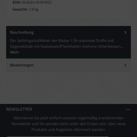
aus verschiedenen Quellen
EAN:
04262419191922
Entwicklung und Verbesserung der Angebote
Gewicht:
1,9 kg
Verwendung reduzierter Daten zur Auswahl von Inhalten
Besondere Features:
Verwendung genauer Standortdaten
Beschreibung
Endgeräteeigenschaften zur Identifikation aktiv abfragen
Der Gefahrgutaufkleber der Klasse 1 für explosive Stoffe und
Gegenstände mit Explosivstoff beinhaltet mehrere Unterklassen,…
Mehr
Bewertungen
NEWSLETTER
Abonnieren Sie jetzt einfach unseren regelmäßig erscheinenden
Newsletter und Sie werden stets unter den Ersten sein, über neue
Produkte und Angebote informiert werden.