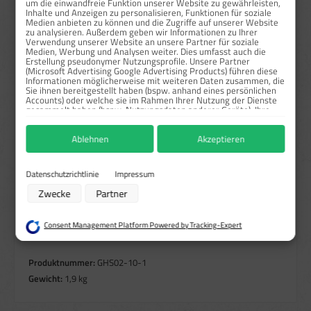
um die einwandfreie Funktion unserer Website zu gewährleisten,
ab
50
31,20 €*
37,5 %
Inhalte und Anzeigen zu personalisieren, Funktionen für soziale
Medien anbieten zu können und die Zugriffe auf unserer Website
zu analysieren. Außerdem geben wir Informationen zu Ihrer
Preise exkl. MwSt. zzgl. Versandkosten
Verwendung unserer Website an unsere Partner für soziale
Medien, Werbung und Analysen weiter. Dies umfasst auch die
Erstellung pseudonymer Nutzungsprofile. Unsere Partner
Sofort verfügbar, Lieferzeit: 1-3 Tage
(Microsoft Advertising Google Advertising Products) führen diese
Informationen möglicherweise mit weiteren Daten zusammen, die
auswählen
Größe
Sie ihnen bereitgestellt haben (bspw. anhand eines persönlichen
Accounts) oder welche sie im Rahmen Ihrer Nutzung der Dienste
2,5x2,5 cm
5x5 cm
10x10 cm
gesammelt haben (bspw. Nutzungsdaten anderer Geräte). Ihre
Einwilligung zur Nutzung von Cookies und Pixeln können Sie
jederzeit widerrufen, indem Sie auf den Datenschutz-Button links
auswählen
Material
Ablehnen
Akzeptieren
unten klicken und dort die entsprechenden Anpassungen
vornehmen.
Haftfolie gem. BS-5609/Rollen
Haftpapier/Rollen
Zwecke der Datenverarbeitung durch unsere Partner:
Datenschutzrichtlinie
Impressum
Produkt Anzahl: Gib den gewünschten Wert ein oder benutze die Schaltflächen um die Anzahl zu erhö
Speichern von oder Zugriff auf Informationen auf einem Endgerät
Rolle / 1000 Stk.
In den Warenkorb
Zwecke
Partner
Verwendung reduzierter Daten zur Auswahl von Werbeanzeigen
Erstellung von Profilen für personalisierte Werbung
Verwendung von Profilen zur Auswahl personalisierter Werbung
Consent Management Platform Powered by Tracking-Expert
Höhere Mengen anfragen
Erstellung von Profilen zur Personalisierung von Inhalten
Verwendung von Profilen zur Auswahl personalisierter Inhalte
Messung der Werbeleistung
Produktnummer:
GHS02-10-1
Messung der Performance von Inhalten
Analyse von Zielgruppen durch Statistiken oder Kombinationen von Daten
Gewicht:
1,9 kg
aus verschiedenen Quellen
Entwicklung und Verbesserung der Angebote
Verwendung reduzierter Daten zur Auswahl von Inhalten