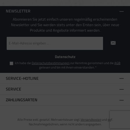
NEWSLETTER
Abonnieren Sie jetzt einfach unseren regelmäßig erscheinenden
Newsletter und Sie werden stets unter den Ersten sein, über neue
Produkte und Angebote informiert werden.
E-
Mail-
Adresse
*
Datenschutz
Ich habe die
Datenschutzbestimmungen
zur Kenntnis genommen und die
AGB
gelesen und bin mit ihnen einverstanden.
*
SERVICE-HOTLINE
SERVICE
ZAHLUNGSARTEN
Alle Preise exkl. gesetzl. Mehrwertsteuer zzgl.
Versandkosten
und ggf.
Nachnahmegebühren, wenn nicht anders angegeben.