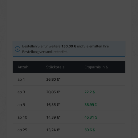
Bestellen Sie für weitere
150,00 €
und Sie erhalten Ihre
Bestellung versandkostenfrei.
Anzahl
Stückpreis
Ersparnis in %
ab
1
26,80 €*
ab
3
20,85 €*
22,2 %
ab
5
16,35 €*
38,99 %
ab
10
14,39 €*
46,31 %
ab
25
13,24 €*
50,6 %