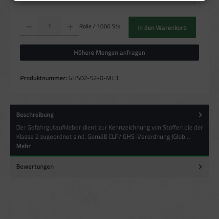
Verwendung von Profilen zur Auswahl personalisierter Inhalte
Messung der Werbeleistung
Messung der Performance von Inhalten
Produkt Anzahl: Gib den gewünschten Wert ein oder benutze die Schaltflächen um die Anzahl zu erhö
Analyse von Zielgruppen durch Statistiken oder Kombinationen von Daten
Rolle / 1000 Stk.
In den Warenkorb
aus verschiedenen Quellen
Entwicklung und Verbesserung der Angebote
Verwendung reduzierter Daten zur Auswahl von Inhalten
Höhere Mengen anfragen
Besondere Features:
Produktnummer:
GHS02-52-0-ME3
Verwendung genauer Standortdaten
Endgeräteeigenschaften zur Identifikation aktiv abfragen
Beschreibung
Der Gefahrgutaufkleber dient zur Kennzeichnung von Stoffen die der
Klasse 2 zugeordnet sind. Gemäß CLP/ GHS-Verordnung (Glob…
Mehr
Bewertungen