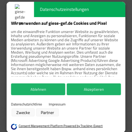
ab
50
12,86 €*
52,01 %
Datenschutzeinstellungen
Preise exkl. MwSt. zzgl. Versandkosten
Wir verwenden auf giese-gef.de Cookies und Pixel
Sofort verfügbar, Lieferzeit: 1-3 Tage
um die einwandfreie Funktion unserer Website zu gewährleisten,
Inhalte und Anzeigen zu personalisieren, Funktionen für soziale
auswählen
Größe
Medien anbieten zu können und die Zugriffe auf unserer Website
zu analysieren. Außerdem geben wir Informationen zu Ihrer
1,8x2,2 cm
2,5x3,1 cm
3,6x4,4 cm
5,2x7,4 cm
Verwendung unserer Website an unsere Partner für soziale
Medien, Werbung und Analysen weiter. Dies umfasst auch die
7,4x10,5 cm
Erstellung pseudonymer Nutzungsprofile. Unsere Partner
(Microsoft Advertising Google Advertising Products) führen diese
auswählen
Material
Informationen möglicherweise mit weiteren Daten zusammen, die
Sie ihnen bereitgestellt haben (bspw. anhand eines persönlichen
Haftfolie gem. BS-5609/Rollen
Haftpapier/Rollen
Accounts) oder welche sie im Rahmen Ihrer Nutzung der Dienste
gesammelt haben (bspw. Nutzungsdaten anderer Geräte). Ihre
Einwilligung zur Nutzung von Cookies und Pixeln können Sie
auswählen
Signalwort
jederzeit widerrufen, indem Sie auf den Datenschutz-Button links
Ablehnen
Akzeptieren
unten klicken und dort die entsprechenden Anpassungen
Achtung
Danger
Gefahr
Warning
vornehmen.
Zwecke der Datenverarbeitung durch unsere Partner:
Datenschutzrichtlinie
Impressum
Sonderanfertigung / Druck
Speichern von oder Zugriff auf Informationen auf einem Endgerät
Zwecke
Partner
Verwendung reduzierter Daten zur Auswahl von Werbeanzeigen
UN-Nummer bitte angeben*
Erstellung von Profilen für personalisierte Werbung
Verwendung von Profilen zur Auswahl personalisierter Werbung
Consent Management Platform Powered by Tracking-Expert
Erstellung von Profilen zur Personalisierung von Inhalten