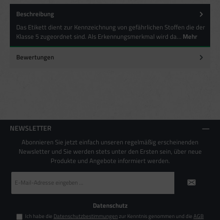
Besondere Features:
Beschreibung
Verwendung genauer Standortdaten
Das Etikett dient zur Kennzeichnung von gefährlichen Stoffen die der
Endgeräteeigenschaften zur Identifikation aktiv abfragen
Klasse 5 zugeordnet sind. Als Erkennungsmerkmal wird da…
Mehr
Bewertungen
NEWSLETTER
Abonnieren Sie jetzt einfach unseren regelmäßig erscheinenden
Newsletter und Sie werden stets unter den Ersten sein, über neue
Produkte und Angebote informiert werden.
E-
Mail-
Adresse
*
Datenschutz
Ich habe die
Datenschutzbestimmungen
zur Kenntnis genommen und die
AGB