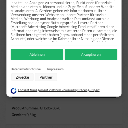
Inhalte und Anzeigen zu personalisieren, Funktionen für soziale
ab
50
15,98 €*
50,83 %
Medien anbieten zu können und die Zugriffe auf unserer Website
zu analysieren. Außerdem geben wir Informationen zu Ihrer
Preise exkl. MwSt. zzgl. Versandkosten
Verwendung unserer Website an unsere Partner für soziale
Medien, Werbung und Analysen weiter. Dies umfasst auch die
Erstellung pseudonymer Nutzungsprofile. Unsere Partner
Sofort verfügbar, Lieferzeit: 1-3 Tage
(Microsoft Advertising Google Advertising Products) führen diese
Informationen möglicherweise mit weiteren Daten zusammen, die
Sie ihnen bereitgestellt haben (bspw. anhand eines persönlichen
auswählen
Größe
Accounts) oder welche sie im Rahmen Ihrer Nutzung der Dienste
gesammelt haben (bspw. Nutzungsdaten anderer Geräte). Ihre
2,5x2,5 cm
5x5 cm
10x10 cm
Einwilligung zur Nutzung von Cookies und Pixeln können Sie
jederzeit widerrufen, indem Sie auf den Datenschutz-Button links
Ablehnen
Akzeptieren
auswählen
unten klicken und dort die entsprechenden Anpassungen
Material
vornehmen.
Haftfolie gem. BS-5609/Rollen
Haftpapier/Rollen
Zwecke der Datenverarbeitung durch unsere Partner:
Datenschutzrichtlinie
Impressum
Speichern von oder Zugriff auf Informationen auf einem Endgerät
Produkt Anzahl: Gib den gewünschten Wert ein oder benutze die Schaltflächen um die Anzahl zu erhö
Zwecke
Partner
Rolle / 1000 Stk.
Verwendung reduzierter Daten zur Auswahl von Werbeanzeigen
In den Warenkorb
Erstellung von Profilen für personalisierte Werbung
Verwendung von Profilen zur Auswahl personalisierter Werbung
Consent Management Platform Powered by Tracking-Expert
Erstellung von Profilen zur Personalisierung von Inhalten
Höhere Mengen anfragen
Verwendung von Profilen zur Auswahl personalisierter Inhalte
Messung der Werbeleistung
Messung der Performance von Inhalten
Produktnummer:
GHS05-05-0
Analyse von Zielgruppen durch Statistiken oder Kombinationen von Daten
Gewicht:
0,5 kg
aus verschiedenen Quellen
Entwicklung und Verbesserung der Angebote
Verwendung reduzierter Daten zur Auswahl von Inhalten