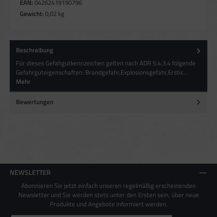
aus verschiedenen Quellen
EAN:
04262419190796
Entwicklung und Verbesserung der Angebote
Gewicht:
0,02 kg
Verwendung reduzierter Daten zur Auswahl von Inhalten
Besondere Features:
Verwendung genauer Standortdaten
Beschreibung
Endgeräteeigenschaften zur Identifikation aktiv abfragen
Für dieses Gefahgutkennzeichen gelten nach ADR 5.4.3.4 folgende
Gefahrguteigenschaften: Brandgefahr,Explosionsgefahr,Erstic…
Mehr
Bewertungen
NEWSLETTER
Abonnieren Sie jetzt einfach unseren regelmäßig erscheinenden
Newsletter und Sie werden stets unter den Ersten sein, über neue
Produkte und Angebote informiert werden.