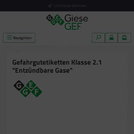
alt springen
KOSTENLOSE BERATUNG
Navigation
Gefahrgutetiketten Klasse 2.1
"Entzündbare Gase"
Bildergalerie überspringen