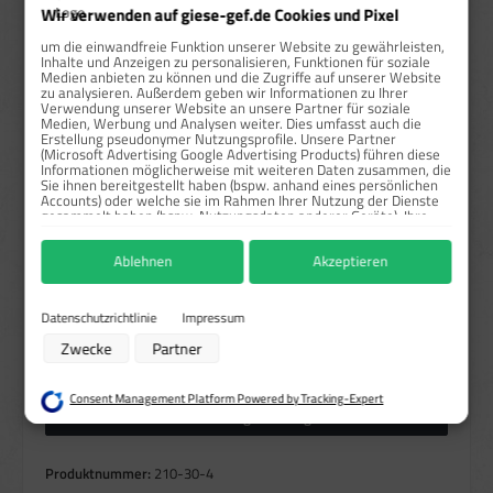
ab
500
1,20 €*
56,36 %
Wir verwenden auf giese-gef.de Cookies und Pixel
ab
1000
0,90 €*
67,27 %
um die einwandfreie Funktion unserer Website zu gewährleisten,
Inhalte und Anzeigen zu personalisieren, Funktionen für soziale
Medien anbieten zu können und die Zugriffe auf unserer Website
Preise exkl. MwSt. zzgl. Versandkosten
zu analysieren. Außerdem geben wir Informationen zu Ihrer
Verwendung unserer Website an unsere Partner für soziale
Medien, Werbung und Analysen weiter. Dies umfasst auch die
Sofort verfügbar, Lieferzeit: 1-3 Tage
Erstellung pseudonymer Nutzungsprofile. Unsere Partner
(Microsoft Advertising Google Advertising Products) führen diese
auswählen
Größe
Informationen möglicherweise mit weiteren Daten zusammen, die
Sie ihnen bereitgestellt haben (bspw. anhand eines persönlichen
Accounts) oder welche sie im Rahmen Ihrer Nutzung der Dienste
10x10 cm
25x25 cm
30x30 cm
gesammelt haben (bspw. Nutzungsdaten anderer Geräte). Ihre
Einwilligung zur Nutzung von Cookies und Pixeln können Sie
auswählen
Material
jederzeit widerrufen, indem Sie auf den Datenschutz-Button links
Ablehnen
Akzeptieren
unten klicken und dort die entsprechenden Anpassungen
Haftfolie gem. BS-5609/Rollen
Haftpapier/Rollen
vornehmen.
(Diese Option ist zurzeit nicht verfügbar.)
(Diese Option ist zurzeit nicht v
PVC-Haftfolie/Einzeln
Zwecke der Datenverarbeitung durch unsere Partner:
Datenschutzrichtlinie
Impressum
Speichern von oder Zugriff auf Informationen auf einem Endgerät
Produkt Anzahl: Gib den gewünschten Wert ein oder benutze die Schaltflächen um die Anzahl zu erhö
Zwecke
Partner
Verwendung reduzierter Daten zur Auswahl von Werbeanzeigen
Stück
In den Warenkorb
Erstellung von Profilen für personalisierte Werbung
Verwendung von Profilen zur Auswahl personalisierter Werbung
Consent Management Platform Powered by Tracking-Expert
Erstellung von Profilen zur Personalisierung von Inhalten
Höhere Mengen anfragen
Verwendung von Profilen zur Auswahl personalisierter Inhalte
Messung der Werbeleistung
Messung der Performance von Inhalten
Produktnummer:
210-30-4
Analyse von Zielgruppen durch Statistiken oder Kombinationen von Daten